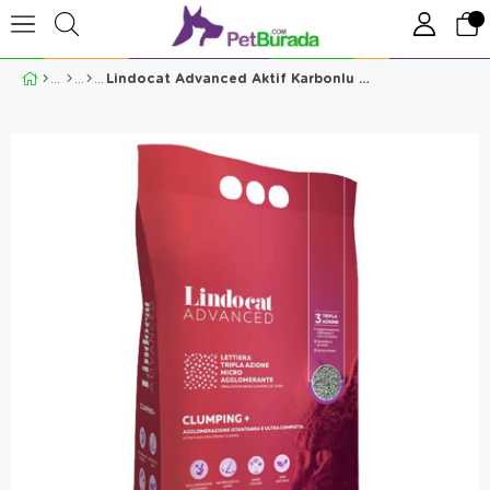
Lindocat Advanced Aktif Karbonlu Ekstra Topaklanan Kokusuz Kedi Kumu 10 Lt