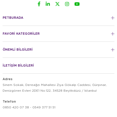
PETBURADA
FAVORİ KATEGORİLER
ÖNEMLİ BİLGİLERİ
İLETİŞİM BİLGİLERİ
Adres
Sinem Sokak, Dereağzı Mahallesi Ziya Gökalp Caddesi, Gürpınar,
Denizgören Evleri 2DE1 No:122, 34528 Beylikdüzü / İstanbul
Telefon
0850 420 07 38 - 0549 377 51 51