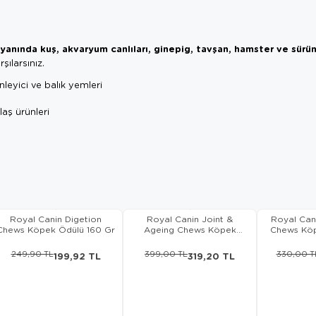
yanında kuş, akvaryum canlıları, ginepig, tavşan, hamster ve sürün
şılarsınız.
zenleyici ve balık yemleri
aş ürünleri
Royal Canin Digetion
Royal Canin Joint &
Royal Can
Chews Köpek Ödülü 160 Gr
Ageing Chews Köpek
Chews Kö
Ödülü 240 Gr
249,90 TL
399,00 TL
330,00 T
199,92 TL
319,20 TL