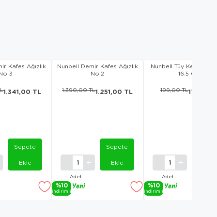
ir Kafes Ağızlık
Nunbell Demir Kafes Ağızlık
Nunbell Tüy Kesme Ma
No:3
No:2
16.5 Cm
TL
1.390,00 TL
199,00 TL
1.341,00 TL
1.251,00 TL
179,10 T
Sepete
Sepete
Sepet
Ekle
Ekle
Ekle
Adet
Adet
%10
Yeni
%10
Yeni
i̇ndi̇ri̇mli̇
i̇ndi̇ri̇mli̇
Ürün
Ürün