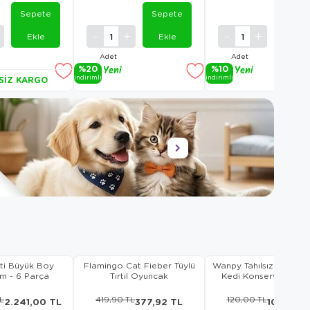
Sepete
Sepete
Sepet
Ekle
Ekle
Ekle
Adet
Adet
%20
Yeni
%10
Yeni
i̇ndi̇ri̇mli̇
i̇ndi̇ri̇mli̇
SIZ KARGO
Ürün
Ürün
ti Büyük Boy
Flamingo Cat Fieber Tüylü
Wanpy Tahılsız %100 K
m - 6 Parça
Tırtıl Oyuncak
Kedi Konservesi 375
L
419,90 TL
120,00 TL
2.241,00 TL
377,92 TL
109,20 T