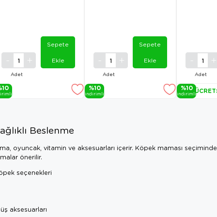
Sepete
Sepete
Ekle
Ekle
Adet
Adet
Adet
%10
%10
%10
ÜCRET
i̇ri̇mli̇
i̇ndi̇ri̇mli̇
i̇ndi̇ri̇mli̇
Sağlıklı Beslenme
a, oyuncak, vitamin ve aksesuarları içerir. Köpek maması seçiminde ı
malar önerilir.
 köpek seçenekleri
yüş aksesuarları