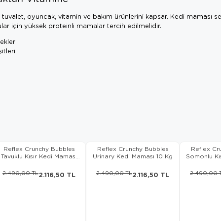
uvalet, oyuncak, vitamin ve bakım ürünlerini kapsar. Kedi maması seçe
vrular için yüksek proteinli mamalar tercih edilmelidir.
nekler
itleri
Reflex Crunchy Bubbles
Reflex Crunchy Bubbles
Reflex Cr
Tavuklu Kısır Kedi Maması
Urinary Kedi Maması 10 Kg
Somonlu Kı
10 Kg
2.490,00 TL
2.490,00 TL
2.490,00 
2.116,50 TL
2.116,50 TL