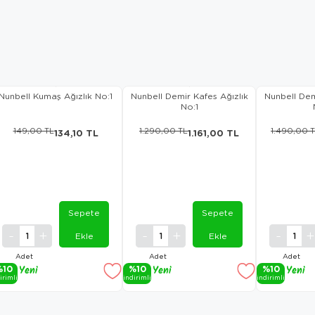
Nunbell Kumaş Ağızlık No:1
Nunbell Demir Kafes Ağızlık
Nunbell Dem
No:1
149,00 TL
1.290,00 TL
1.490,00 
134,10 TL
1.161,00 TL
Sepete
Sepete
Ekle
Ekle
Adet
Adet
Adet
%10
Yeni
%10
Yeni
%10
Yeni
i̇ri̇mli̇
i̇ndi̇ri̇mli̇
i̇ndi̇ri̇mli̇
Ürün
Ürün
Ürün