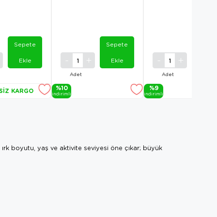
Sepete
Sepete
Sepet
Ekle
Ekle
Ekle
Adet
Adet
%10
%9
SIZ KARGO
i̇ndi̇ri̇mli̇
i̇ndi̇ri̇mli̇
rk boyutu, yaş ve aktivite seviyesi öne çıkar; büyük