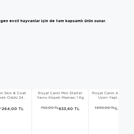
gen evcil hayvanlar için de tam kapsamlı ürün sunar.
in Skin & Coat
Royal Canin Mini Starter
Royal Canin Ageing +1
pek Ödülü 240
Yavru Köpek Maması 1 Kg
Üzeri Yaşlı Kuru Ked
Gr
Maması 2 Kg
L
792,00 TL
1.599,00 TL
264,00 TL
633,60 TL
1.279,20