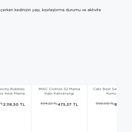
rken kedinizin yaşı, kısırlaştırma durumu ve aktivite
unchy Bubbles
IMAC Ciottoli S2 Mama
Cats Best Sensitive K
sır Kedi Maması
Kabı Kahverengi
Kumu 8 Lt
10 Kg
TL
594,22 TL
990,00 TL
2.116,50 TL
475,37 TL
891,00 