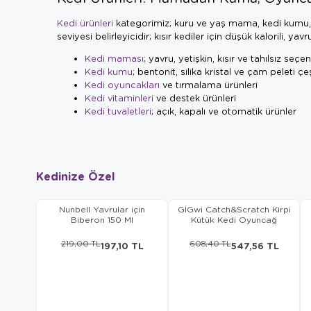
Kedi ürünleri
kategorimiz; kuru ve yaş mama, kedi kumu, t
seviyesi belirleyicidir; kısır kediler için düşük kalorili, ya
Kedi maması
; yavru, yetişkin, kısır ve tahılsız seçe
Kedi kumu
; bentonit, silika kristal ve çam peleti çeş
Kedi oyuncakları
ve tırmalama ürünleri
Kedi vitaminleri
ve destek ürünleri
Kedi tuvaletleri
; açık, kapalı ve otomatik ürünler
Kedinize Özel
Nunbell Yavrular için
GİGwi Catch&Scratch Kirpi
Biberon 150 Ml
Kütük Kedi Oyuncağ
219,00 TL
608,40 TL
197,10 TL
547,56 TL