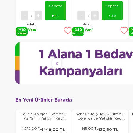
Sepete
Sepete
Ekle
Ekle
Adet
Adet
%10
Yeni
%10
Yeni
i̇ndi̇ri̇mli̇
i̇ndi̇ri̇mli̇
i̇nd
Ürün
Ürün
En Yeni Ürünler Burada
Felicia Kolajenli Somonlu
Schesir Jelly Tavuk Filetolu
Az Tahıllı Yetişkin Kedi
Jöle İçinde Yetişkin Kedi
Maması 5 Kg
Pouch 70 Gr
1.272,00 TL
145,00 TL
1.149,00 TL
130,50 TL