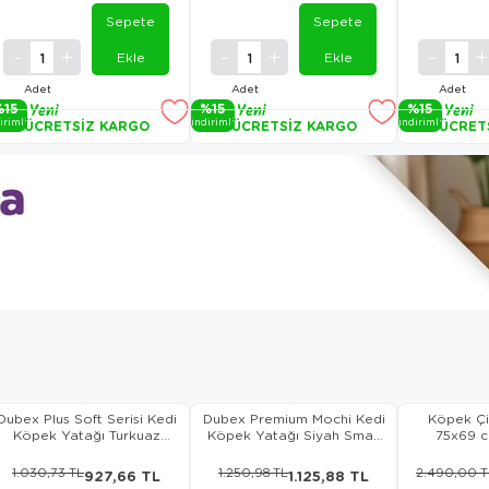
Sepete
Sepete
Ekle
Ekle
Adet
Adet
Adet
%15
Yeni
%15
Yeni
%15
Yeni
i̇ri̇mli̇
i̇ndi̇ri̇mli̇
i̇ndi̇ri̇mli̇
ÜCRETSIZ KARGO
ÜCRETSIZ KARGO
ÜCRET
Ürün
Ürün
Ürün
Dubex Plus Soft Serisi Kedi
Dubex Premium Mochi Kedi
Köpek Çi
Köpek Yatağı Turkuaz
Köpek Yatağı Siyah Small
75x69 c
Medium 76x56x13cm
60x50x19 cm
1.030,73 TL
1.250,98 TL
2.490,00 T
927,66 TL
1.125,88 TL