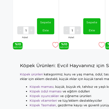
Sepete
Sepete
Ekle
Ekle
Adet
Adet
%10
%10
i̇ndi̇ri̇mli̇
i̇ndi̇ri̇mli̇
i̇nd
Köpek Ürünleri: Evcil Hayvanınız için 
Köpek ürünleri
kategorimiz; kuru ve yaş mama, ödül, tasm
ırklar için eklem destekli, küçük ırklar için küçük taneli ma
Köpek maması
; küçük, büyük ırk, tahılsız ve yaşlı
Köpek ödül maması
ve eğitim ödülleri
Köpek oyuncakları
ve çiğneme ürünleri
Köpek vitaminleri
ve tüy/eklem destekleyiciler
Köpek Tasmaları
, gezdirme kayışı ve güvenli yürü