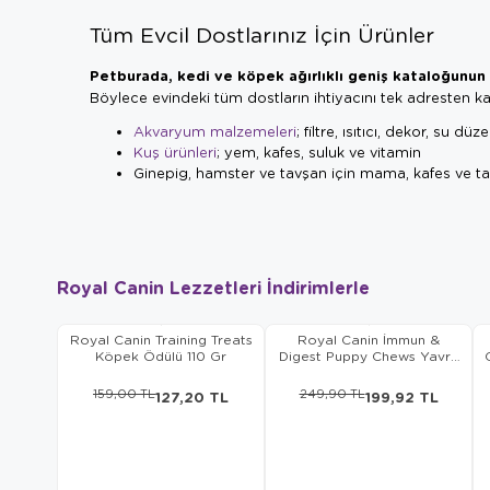
Tüm Evcil Dostlarınız İçin Ürünler
Petburada, kedi ve köpek ağırlıklı geniş kataloğunun 
Böylece evindeki tüm dostların ihtiyacını tek adresten kar
Akvaryum malzemeleri
; filtre, ısıtıcı, dekor, su dü
Kuş ürünleri
; yem, kafes, suluk ve vitamin
Ginepig, hamster ve tavşan için mama, kafes ve tal
Royal Canin Lezzetleri İndirimlerle
Royal Canin Training Treats
Royal Canin İmmun &
Köpek Ödülü 110 Gr
Digest Puppy Chews Yavru
Köpek Ödülü 100 Gr
159,00 TL
249,90 TL
127,20 TL
199,92 TL