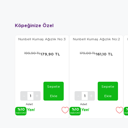
Köpeğinize Özel
Nunbell Kumaş Ağızlık No:3
Nunbell Kumaş Ağızlık No:2
199,90 TL
179,00 TL
179,90 TL
161,10 TL
Sepete
Sepete
Ekle
Ekle
Adet
Adet
%10
Yeni
%10
Yeni
i̇ndi̇ri̇mli̇
i̇ndi̇ri̇mli̇
i̇nd
Ürün
Ürün