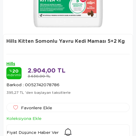
Hills Kitten Somonlu Yavru Kedi Maması 5+2 Kg
Hills
2.904,00 TL
20
%
indirimli
3.630,00 TL
Barkod
:
0052742078786
395,27 TL
'den başlayan taksitlerle
Favorilere Ekle
Koleksiyona Ekle
Fiyat Düşünce Haber Ver