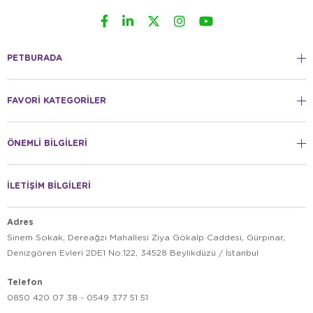
PETBURADA
FAVORİ KATEGORİLER
ÖNEMLİ BİLGİLERİ
İLETİŞİM BİLGİLERİ
Adres
Sinem Sokak, Dereağzı Mahallesi Ziya Gökalp Caddesi, Gürpınar,
Denizgören Evleri 2DE1 No:122, 34528 Beylikdüzü / İstanbul
Telefon
0850 420 07 38 - 0549 377 51 51