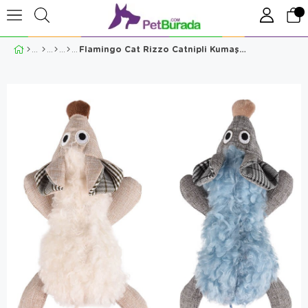
Flamingo Cat Rizzo Catnipli Kumaş VE Peluş Fare Oyuncak