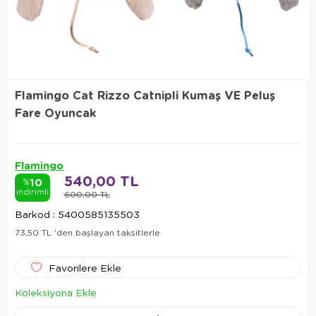
Flamingo Cat Rizzo Catnipli Kumaş VE Peluş
Fare Oyuncak
Flamingo
540,00 TL
10
%
indirimli
600,00 TL
Barkod
:
5400585135503
73,50 TL
'den başlayan taksitlerle
Favorilere Ekle
Koleksiyona Ekle