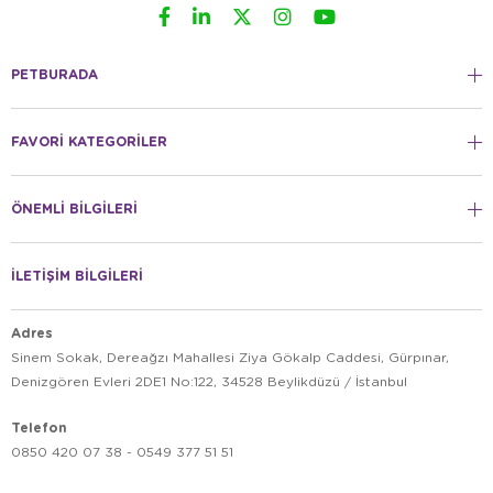
PETBURADA
FAVORİ KATEGORİLER
ÖNEMLİ BİLGİLERİ
İLETİŞİM BİLGİLERİ
Adres
Sinem Sokak, Dereağzı Mahallesi Ziya Gökalp Caddesi, Gürpınar,
Denizgören Evleri 2DE1 No:122, 34528 Beylikdüzü / İstanbul
Telefon
0850 420 07 38 - 0549 377 51 51