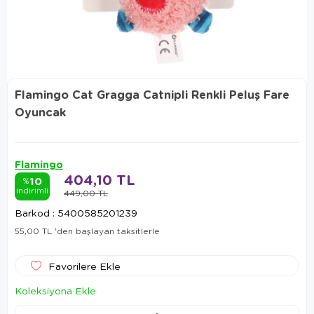
Flamingo Cat Gragga Catnipli Renkli Peluş Fare
Oyuncak
Flamingo
404,10 TL
10
%
indirimli
449,00 TL
Barkod
:
5400585201239
55,00 TL
'den başlayan taksitlerle
Favorilere Ekle
Koleksiyona Ekle