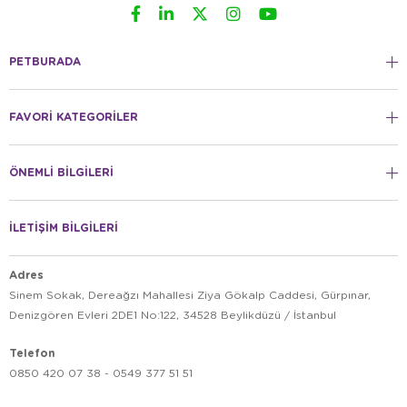
PETBURADA
FAVORİ KATEGORİLER
ÖNEMLİ BİLGİLERİ
İLETİŞİM BİLGİLERİ
Adres
Sinem Sokak, Dereağzı Mahallesi Ziya Gökalp Caddesi, Gürpınar,
Denizgören Evleri 2DE1 No:122, 34528 Beylikdüzü / İstanbul
Telefon
0850 420 07 38 - 0549 377 51 51