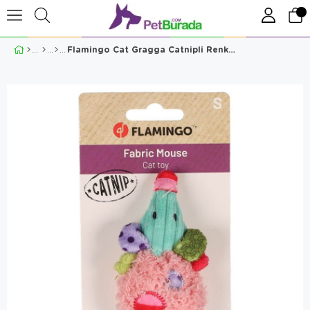
Flamingo Cat Gragga Catnipli Renkli Peluş Fare Oyuncak