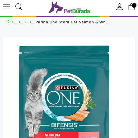
Purina One Steril Cat Salmon & Wheat Kısır Kedi Maması 750Gr