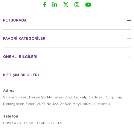
PETBURADA
FAVORİ KATEGORİLER
ÖNEMLİ BİLGİLERİ
İLETİŞİM BİLGİLERİ
Adres
Sinem Sokak, Dereağzı Mahallesi Ziya Gökalp Caddesi, Gürpınar,
Denizgören Evleri 2DE1 No:122, 34528 Beylikdüzü / İstanbul
Telefon
0850 420 07 38 - 0549 377 51 51