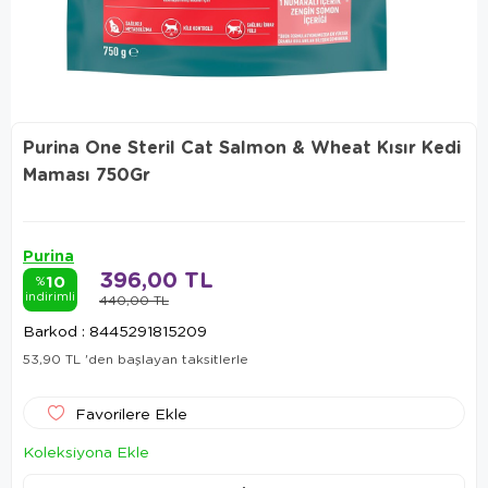
Purina One Steril Cat Salmon & Wheat Kısır Kedi
Maması 750Gr
Purina
396,00 TL
10
%
indirimli
440,00 TL
Barkod
:
8445291815209
53,90 TL
'den başlayan taksitlerle
Favorilere Ekle
Koleksiyona Ekle