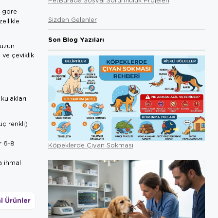
a göre
Sizden Gelenler
ellikle
Son Blog Yazıları
 uzun
 ve çeviklik
kulakları
üç renkli)
r 6-8
Köpeklerde Çıyan Sokması
a ihmal
l Ürünler