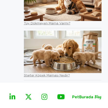
Tüy Dökmeyen Mama Varmı?
Starter Köpek Maması Nedir?
PetBurada
Blog