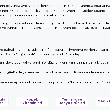
tarih boyunca avcı yetenekleriyle nam salmıştır. Başlangıçta ebatların
e İngiliz Cocker olarak ikiye bölünmüştür. Amerikan Cocker Spaniel, öz
la dünyanın en sevilen spor köpeklerinden biridir.
bir gövdeye sahiptir. Hem kucağınıza oturacak kadar küçük hem de
k ve yumuşaklık, onu görsel olarak muazzam çekici kılar. Bu cins, itaat
 dalgalı tüyleridir. Kubbeli kafası, büyük kahverengi gözleri ve sarkık 
laşık 13 kg ağırlığa ve 40 cm omuz yüksekliğine ulaşır.
ah, devetüyü, kahverengi gibi düz renklerin yanı sıra parçalı (iki veya 
günlük fırçalama
için
ve haftalık banyo şarttır. Kısa kesimlerde ise he
haftalık kulak kontrolü
 ve enfeksiyona çok müsaittir; bu yüzden
asl
ılar
Köpek
Temizlik ve
Medika
ar
Vitaminleri
Banyo Ürünleri