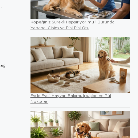
i
Köpeğiniz Sürekli Hapşırıyor mu? Burunda
Yabancı Cisim ve Pisi Pisi Otu
ağı
Evde Evcil Hayvan Bakımı: İpuçları ve Püf
Noktaları