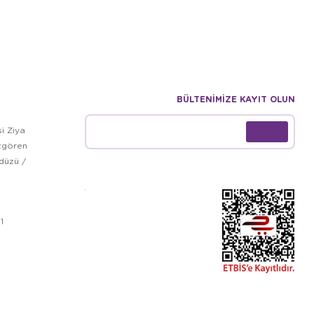
BÜLTENİMİZE KAYIT OLUN
i Ziya
zgören
kdüzü /
1