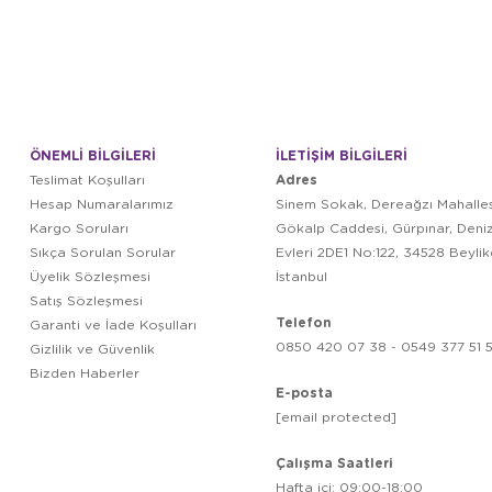
ÖNEMLİ BİLGİLERİ
İLETİŞİM BİLGİLERİ
Adres
Teslimat Koşulları
Hesap Numaralarımız
Sinem Sokak, Dereağzı Mahalles
Kargo Soruları
Gökalp Caddesi, Gürpınar, Deni
Sıkça Sorulan Sorular
Evleri 2DE1 No:122, 34528 Beyli
Üyelik Sözleşmesi
İstanbul
Satış Sözleşmesi
Telefon
Garanti ve İade Koşulları
0850 420 07 38 - 0549 377 51 5
Gizlilik ve Güvenlik
Bizden Haberler
E-posta
[email protected]
Çalışma Saatleri
Hafta içi: 09:00-18:00