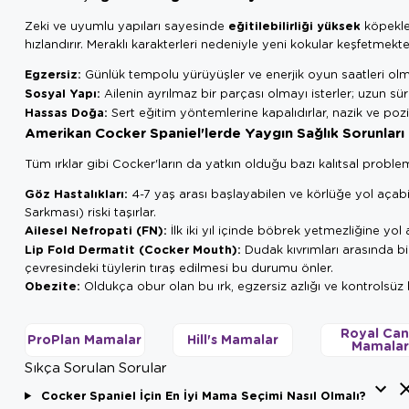
eğitilebilirliği yüksek
Zeki ve uyumlu yapıları sayesinde
köpekler
hızlandırır. Meraklı karakterleri nedeniyle yeni kokular keşfetmekte
Egzersiz:
Günlük tempolu yürüyüşler ve enerjik oyun saatleri olm
Sosyal Yapı:
Ailenin ayrılmaz bir parçası olmayı isterler; uzun sü
Hassas Doğa:
Sert eğitim yöntemlerine kapalıdırlar, nazik ve poziti
Amerikan Cocker Spaniel'lerde Yaygın Sağlık Sorunları
Tüm ırklar gibi Cocker'ların da yatkın olduğu bazı kalıtsal proble
Göz Hastalıkları:
4-7 yaş arası başlayabilen ve körlüğe yol açab
Sarkması) riski taşırlar.
Ailesel Nefropati (FN):
İlk iki yıl içinde böbrek yetmezliğine yol aç
Lip Fold Dermatit (Cocker Mouth):
Dudak kıvrımları arasında bi
çevresindeki tüylerin tıraş edilmesi bu durumu önler.
Obezite:
Oldukça obur olan bu ırk, egzersiz azlığı ve kontrolsüz be
Royal Can
ProPlan Mamalar
Hill's Mamalar
Mamala
Sıkça Sorulan Sorular
Cocker Spaniel İçin En İyi Mama Seçimi Nasıl Olmalı?