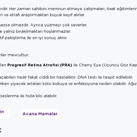
dir. Her zaman sahibini memnun etmeye çalışmaları, itaat eğitimlerin
n ve etrafı araştırmaktan büyük keyif alırlar.
azsa olmazdır. Ayrıca yüzmeyi çok severler.
re yalnız bırakılmaktan hoşlanmazlar.
f pekiştirme ile en iyi sonuç alınır.
mler mevcuttur:
Progresif Retina Atrofisi (PRA)
ilen
ile Cherry Eye (Üçüncü Göz Kap
abilen nadir fakat ciddi bir hastalıktır; DNA testi ile tespit edilebilir.
riken yiyecek artıkları kötü kokuya ve enfeksiyona neden olabilir. Ağız
slenme ile hızla kilo alabilir.
in
Acana Mamalar
r