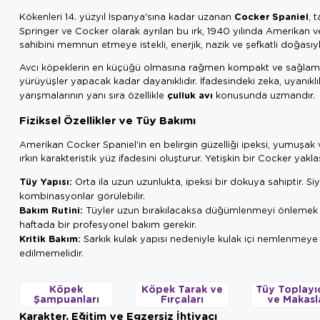
Cocker Spaniel
Kökenleri 14. yüzyıl İspanya'sına kadar uzanan
, 
Springer ve Cocker olarak ayrılan bu ırk, 1940 yılında Amerikan v
sahibini memnun etmeye istekli, enerjik, nazik ve şefkatli doğasıy
Avcı köpeklerin en küçüğü olmasına rağmen kompakt ve sağlam 
yürüyüşler yapacak kadar dayanıklıdır. İfadesindeki zeka, uyanıklı
çulluk avı
yarışmalarının yanı sıra özellikle
konusunda uzmandır.
Fiziksel Özellikler ve Tüy Bakımı
Amerikan Cocker Spaniel'in en belirgin güzelliği ipeksi, yumuşak ve
ırkın karakteristik yüz ifadesini oluşturur. Yetişkin bir Cocker yak
Tüy Yapısı:
Orta ila uzun uzunlukta, ipeksi bir dokuya sahiptir. Siy
kombinasyonlar görülebilir.
Bakım Rutini:
Tüyler uzun bırakılacaksa düğümlenmeyi önlemek 
haftada bir profesyonel bakım gerekir.
Kritik Bakım:
Sarkık kulak yapısı nedeniyle kulak içi nemlenmeye
edilmemelidir.
Köpek
Köpek Tarak ve
Tüy Toplayıc
Şampuanları
Fırçaları
ve Makasl
Karakter, Eğitim ve Egzersiz İhtiyacı