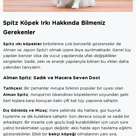
Spitz Köpek Irkı Hakkında Bilmeniz
Gerekenler
Spitz ırkı köpekler
birbirlerine çok benzerlik gösterseler de
Alman ve Japon Spitz'i olmak üzere ikiye ayrılmaktadır. Genel tüy
yapıları benzer olsa da vücut yapılarında ufak değişiklikler
sergilerler. Sadık, zeki ve enerjik yapılarıyla bilinen bu ırkları daha
yakından tanıyalım.
Alman Spitz: Sadık ve Macera Seven Dost
Tarihçesi:
Bir zamanlar Avrupa Sirkinin popüler bir üyesi olan
Alman Spitz
, Avrupa'nın İskandinav köpeklerinin soyundan gelir.
Sert kışlara karşı koruyan kalın çift kat tüy yapısına sahiptir.
Dış Görünüş ve Mizaç:
Kare şeklinde dış hatlara, gür kuyruk
tüylerine ve dik kulaklara sahiptir. Son derece sosyal ve sadık bir
arkadaştır. Bir insanla çok güçlü bağ kurabildikleri için uzun süre
yalnız bırakılmaları uygun değildir; aksi halde aşırı havlama eğilimi
bekçi köpeği
gösterebilirler. Etkili bir
olmalarının yanı sıra,