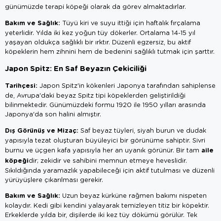
günümüzde terapi köpeği olarak da görev almaktadırlar.
Bakım ve Sağlık:
Tüyü kiri ve suyu ittiği için haftalık fırçalama
yeterlidir. Yılda iki kez yoğun tüy dökerler. Ortalama 14-15 yıl
yaşayan oldukça sağlıklı bir ırktır. Düzenli egzersiz, bu aktif
köpeklerin hem zihnini hem de bedenini sağlıklı tutmak için şarttır.
Japon Spitz: En Saf Beyazın Çekiciliği
Tarihçesi:
Japon Spitz'in kökenleri Japonya tarafından sahiplense
de, Avrupa'daki beyaz Spitz tipi köpeklerden geliştirildiği
bilinmektedir. Günümüzdeki formu 1920 ile 1950 yılları arasında
Japonya'da son halini almıştır.
Dış Görünüş ve Mizaç:
Saf beyaz tüyleri, siyah burun ve dudak
yapısıyla tezat oluşturan büyüleyici bir görünüme sahiptir. Sivri
aile
burnu ve üçgen kafa yapısıyla her an uyanık görünür. Bir tam
köpeği
dir; zekidir ve sahibini memnun etmeye heveslidir.
Sıkıldığında yaramazlık yapabileceği için aktif tutulması ve düzenli
yürüyüşlere çıkarılması gerekir.
Bakım ve Sağlık:
Uzun beyaz kürküne rağmen bakımı nispeten
kolaydır. Kedi gibi kendini yalayarak temizleyen titiz bir köpektir.
Erkeklerde yılda bir, dişilerde iki kez tüy dökümü görülür. Tek