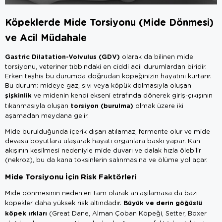
Köpeklerde Mide Torsiyonu (Mide Dönmesi)
ve Acil Müdahale
Gastric Dilatation-Volvulus (GDV)
olarak da bilinen mide
torsiyonu, veteriner tıbbındaki en ciddi acil durumlardan biridir.
Erken teşhis bu durumda doğrudan köpeğinizin hayatını kurtarır.
Bu durum; mideye gaz, sıvı veya köpük dolmasıyla oluşan
şişkinlik
ve midenin kendi ekseni etrafında dönerek giriş-çıkışının
torsiyon (burulma)
tıkanmasıyla oluşan
olmak üzere iki
aşamadan meydana gelir.
Mide burulduğunda içerik dışarı atılamaz, fermente olur ve mide
devasa boyutlara ulaşarak hayati organlara baskı yapar. Kan
akışının kesilmesi nedeniyle mide duvarı ve dalak hızla ölebilir
(nekroz), bu da kana toksinlerin salınmasına ve ölüme yol açar.
Mide Torsiyonu İçin Risk Faktörleri
Mide dönmesinin nedenleri tam olarak anlaşılamasa da bazı
Büyük ve derin göğüslü
köpekler daha yüksek risk altındadır.
köpek ırkları
(Great Dane, Alman Çoban Köpeği, Setter, Boxer