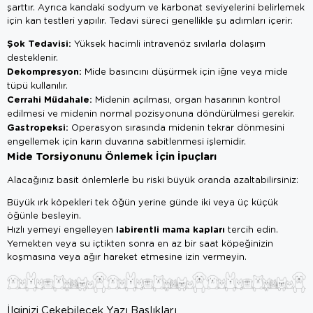
şarttır. Ayrıca kandaki sodyum ve karbonat seviyelerini belirlemek
için kan testleri yapılır. Tedavi süreci genellikle şu adımları içerir:
Şok Tedavisi:
Yüksek hacimli intravenöz sıvılarla dolaşım
desteklenir.
Dekompresyon:
Mide basıncını düşürmek için iğne veya mide
tüpü kullanılır.
Cerrahi Müdahale:
Midenin açılması, organ hasarının kontrol
edilmesi ve midenin normal pozisyonuna döndürülmesi gerekir.
Gastropeksi:
Operasyon sırasında midenin tekrar dönmesini
engellemek için karın duvarına sabitlenmesi işlemidir.
Mide Torsiyonunu Önlemek İçin İpuçları
Alacağınız basit önlemlerle bu riski büyük oranda azaltabilirsiniz:
Büyük ırk köpekleri tek öğün yerine günde iki veya üç küçük
öğünle besleyin.
labirentli mama kapları
Hızlı yemeyi engelleyen
tercih edin.
Yemekten veya su içtikten sonra en az bir saat köpeğinizin
koşmasına veya ağır hareket etmesine izin vermeyin.
İlginizi Çekebilecek Yazı Başlıkları