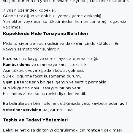
vb.) bu duruma en yatkın olanlardır. Ayrıca şu faktörler riski artırır:
7 yaşın üzerindeki köpekler.
Günde tek öğün ve çok hızlı yemek yeme alışkanlığı.
Yemekten veya aşırı su tüketiminden hemen sonra ağır egzersiz
yapılması.
Köpeklerde Mide Torsiyonu Belirtileri
Mide torsiyonu aniden gelişir ve dakikalar içinde kötüleşir. En
yaygın semptomlar şunlardır:
Huzursuzluk, kaygı ve sürekli ayakta durma isteği.
Kambur duruş
ve uzanmaya karşı isteksizlik.
Aşırı tükürük veya ağızdan köpük gelmesi.
Sürekli öğürme fakat kusamama durumu.
Şişmiş karın:
Karın bölgesi gergin ve serttir; parmakla
vurulduğunda davul sesi gibi bir his verir.
Hızlı nefes alma, soluk renkli diş etleri ve dil.
acil
Bu belirtilerden birini bile fark ettiğinizde vakit kaybetmeden
veteriner servisine
başvurmalısınız.
Teşhis ve Tedavi Yöntemleri
röntgen
Belirtiler net olsa da tanıyı doğrulamak için
çekilmesi