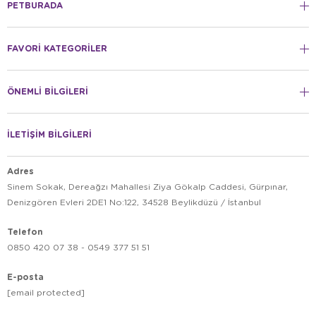
PETBURADA
FAVORİ KATEGORİLER
ÖNEMLİ BİLGİLERİ
İLETİŞİM BİLGİLERİ
Adres
Sinem Sokak, Dereağzı Mahallesi Ziya Gökalp Caddesi, Gürpınar,
Denizgören Evleri 2DE1 No:122, 34528 Beylikdüzü / İstanbul
Telefon
0850 420 07 38 - 0549 377 51 51
E-posta
[email protected]