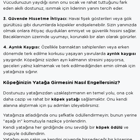
Vücudunuzun yaydığı ısının onu sıcak ve rahat tuttuğunu fark
eden akıllı dostunuz, ısınmak için liderinin yanını tercih eder.
3. Güvende Hissetme İhtiyacı:
Havai fişek gösterileri veya gök
gürültüsü gibi durumlarda köpekler endişelenebilir. Sizin yanınızda
olmak onlara ihtiyaç duydukları emniyet ve güvenlik hissini sağlar.
Bacaklarınızın üzerinde uyumayı, korunaklı bir alan olarak görürler.
4. Ayrılık Kaygısı:
Özellikle barınaktan sahiplenilen veya erken
ayrılık kaygısı
dönemde terk edilme korkusu yaşayan yavrularda
yaygındır. Köpeğiniz sizden ayrı kalmanın stresini yaşıyorsa,
geceleri yalnız kalmamak ve terk edilmediğinden emin olmak için
yatağınıza sığınır.
Köpeğinizin Yatağa Girmesini Nasıl Engellersiniz?
Dostunuzu yatağınızdan uzaklaştırmanın en temel yolu, ona çok
köpek yatağı
daha cazip ve rahat bir
sağlamaktır. Onu kendi
alanına alıştırmak için şu adımları izleyebilirsiniz:
Yatağınıza atladığında onu şefkatle ödüllendirmeyin; bunun yerine
"aşağı in" komutuyla nazikçe yönlendirin.
köpek ödülü
Kendi yatağına her girdiğinde onu sevdiği bir
ve
övgüyle ödüllendirin.
Yatağını evin sakin ve kendini güvende hissedeceği bir köşesine