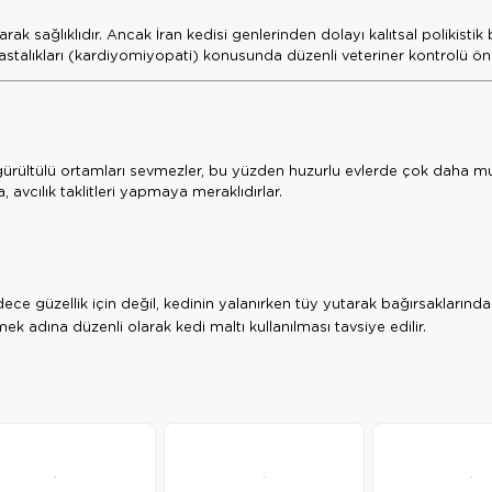
arak sağlıklıdır. Ancak İran kedisi genlerinden dolayı kalıtsal polikisti
p hastalıkları (kardiyomiyopati) konusunda düzenli veteriner kontrolü ön
gürültülü ortamları sevmezler, bu yüzden huzurlu evlerde çok daha mut
avcılık taklitleri yapmaya meraklıdırlar.
ece güzellik için değil, kedinin yalanırken tüy yutarak bağırsaklarınd
k adına düzenli olarak kedi maltı kullanılması tavsiye edilir.