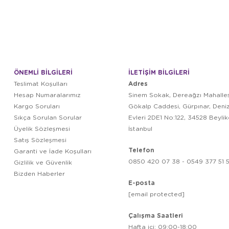
ÖNEMLİ BİLGİLERİ
İLETİŞİM BİLGİLERİ
Adres
Teslimat Koşulları
Hesap Numaralarımız
Sinem Sokak, Dereağzı Mahalles
Kargo Soruları
Gökalp Caddesi, Gürpınar, Deni
Sıkça Sorulan Sorular
Evleri 2DE1 No:122, 34528 Beyli
Üyelik Sözleşmesi
İstanbul
Satış Sözleşmesi
Telefon
Garanti ve İade Koşulları
0850 420 07 38 - 0549 377 51 5
Gizlilik ve Güvenlik
Bizden Haberler
E-posta
[email protected]
Çalışma Saatleri
Hafta içi: 09:00-18:00