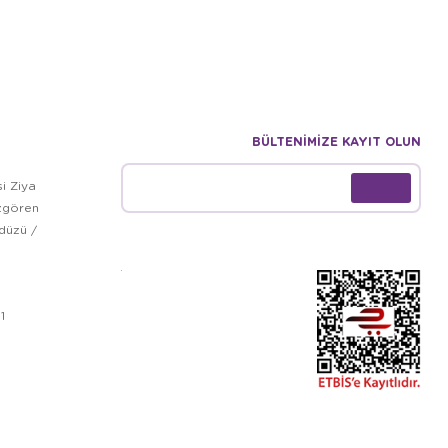
BÜLTENİMİZE KAYIT OLUN
i Ziya
zgören
kdüzü /
1