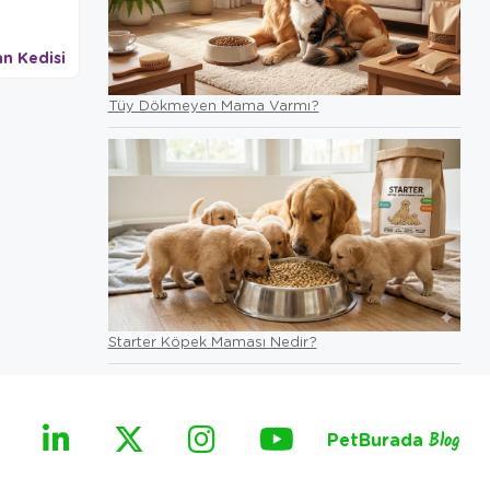
n Kedisi
Chincilla Kedisi
Norveç Orman Kedisi
Tüy Dökmeyen Mama Varmı?
Starter Köpek Maması Nedir?
PetBurada
Blog