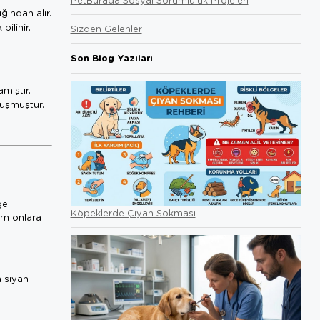
ğından alır.
bilinir.
Sizden Gelenler
Son Blog Yazıları
amıştır.
vuşmuştur.
ğe
Köpeklerde Çıyan Sokması
um onlara
a siyah