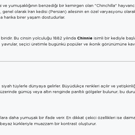
ngi ve yumuşaklığının benzediği bir kemirgen olan "Chinchilla" hayvancı
, genel olarak İran kedisi (Persian) ailesinin en özel varyasyonu olarak 
la harika birer yaşam dostudurlar.
Chinnie
n biridir. Bu cinsin yolculuğu 1882 yılında
isimli bir kediyle başl
ğan yavrular, seçici üretimle bugünkü popüler ve ikonik görünümüne ka
 siyah tüylerle dünyaya gelirler. Büyüdükçe renkleri açılır ve yetişkinli
 üzerinde gümüş veya altın renginde parıltılı gölgeler bulunur; bu dur
ara daha yumuşak bir ifade verir. En dikkat çekici özellikleri ise daim
, beyaz kürkleriyle muazzam bir kontrast oluşturur.