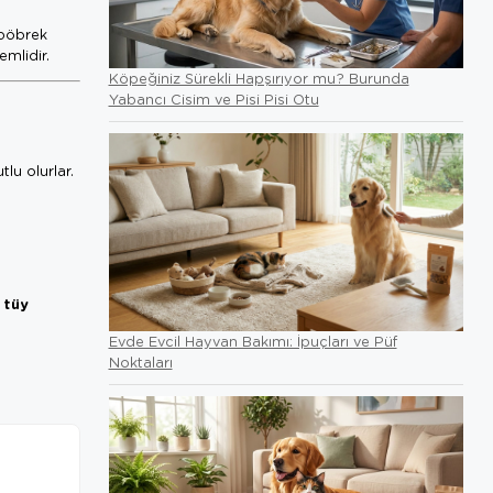
k böbrek
emlidir.
Köpeğiniz Sürekli Hapşırıyor mu? Burunda
Yabancı Cisim ve Pisi Pisi Otu
lu olurlar.
tüy
a
Evde Evcil Hayvan Bakımı: İpuçları ve Püf
Noktaları