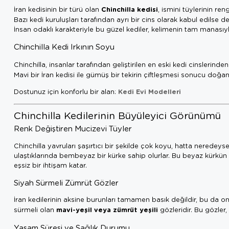
Chinchilla kedisi
İran kedisinin bir türü olan
, ismini tüylerinin re
Bazı kedi kuruluşları tarafından ayrı bir cins olarak kabul edilse de
İnsan odaklı karakteriyle bu güzel kediler, kelimenin tam manasıy
Chinchilla Kedi Irkının Soyu
Chinchilla, insanlar tarafından geliştirilen en eski kedi cinslerinde
Mavi bir İran kedisi ile gümüş bir tekirin çiftleşmesi sonucu do
Kedi Evi Modelleri
Dostunuz için konforlu bir alan:
Chinchilla Kedilerinin Büyüleyici Görünümü
Renk Değiştiren Mucizevi Tüyler
Chinchilla yavruları şaşırtıcı bir şekilde çok koyu, hatta neredeyse
ulaştıklarında bembeyaz bir kürke sahip olurlar. Bu beyaz kürkün
eşsiz bir ihtişam katar.
Siyah Sürmeli Zümrüt Gözler
İran kedilerinin aksine burunları tamamen basık değildir, bu da onl
mavi-yeşil veya zümrüt yeşili
sürmeli olan
gözleridir. Bu gözler
Yaşam Süresi ve Sağlık Durumu