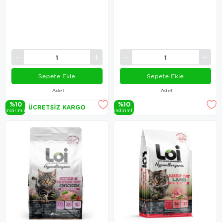
Sepete Ekle
Sepete Ekle
Adet
Adet
%10
%10
ÜCRETSIZ KARGO
i̇ndi̇ri̇mli̇
i̇ndi̇ri̇mli̇