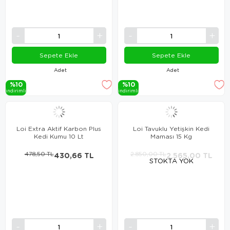
Sepete Ekle
Sepete Ekle
Adet
Adet
%10
%10
i̇ndi̇ri̇mli̇
i̇ndi̇ri̇mli̇
Loi Extra Aktif Karbon Plus
Loi Tavuklu Yetişkin Kedi
Kedi Kumu 10 Lt
Maması 15 Kg
478,50 TL
430,66 TL
2.850,00 TL
2.565,00 TL
STOKTA YOK