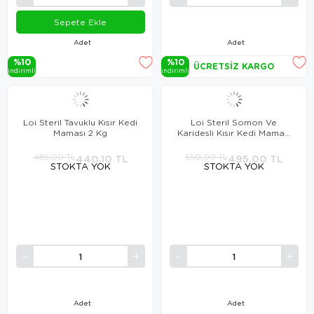
Sepete Ekle
Adet
Adet
%10
%10
ÜCRETSIZ KARGO
i̇ndi̇ri̇mli̇
i̇ndi̇ri̇mli̇
Loi Steril Tavuklu Kısır Kedi
Loi Steril Somon Ve
Maması 2 Kg
Karidesli Kısır Kedi Maması
2 Kg
489,00 TL
440,10 TL
550,00 TL
495,00 TL
STOKTA YOK
STOKTA YOK
Adet
Adet