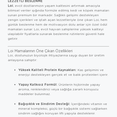
LEZZETLI BESLENME
Loi
, evcil dostlarımızın yaşam kalitesini artırmak amacıyla
bilimsel veriler ışığında formüle edilmiş kedi ve köpek mamaları
sunan premium bir markadır. Sağlıklı gelişimi destekleyen
zengin içerikleri ve iştah açan lezzetleriyle öne çıkan Loi; hem
günlük beslenme hem de motivasyon dolu anlar için özel ödül
mamaları sunar. Loi, evcil hayvan sahiplerine yüksek kaliteyi
ulaşılabilir fiyatlarla sunarak beslenme rutinlerini güvenli hale
getirir.
Loi Mamalarının Öne Çıkan Özellikleri
Loi, dostunuzun biyolojik ihtiyaçlarına saygı duyan bir üretim
anlayışına sahiptir:
Yüksek Kaliteli Protein Kaynakları:
Kas gelişimini ve
enerjiyi destekleyen gerçek et ve balık proteinleri içerir.
Yapay Katkısız Formül:
Ürünlerin hiçbirinde yapay
aroma, renklendirici veya sağlığa zararlı koruyucu
maddeler bulunmaz.
Bağışıklık ve Sindirim Desteği:
İçeriğindeki vitamin ve
mineral kompleksi, güçlü bir bağışıklık sistemi sağlarken
sindirim sağlığını koruyan lifli yapıyla desteklenir.