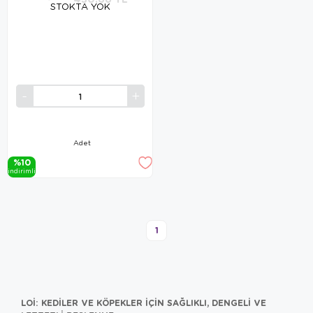
STOKTA YOK
Adet
%10
i̇ndi̇ri̇mli̇
1
LOI: KEDILER VE KÖPEKLER İÇIN SAĞLIKLI, DENGELI VE