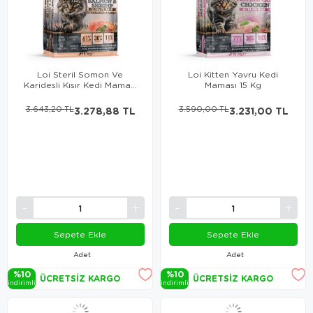
Loi Steril Somon Ve
Loi Kitten Yavru Kedi
Karidesli Kısır Kedi Maması
Maması 15 Kg
15 Kg
3.643,20 TL
3.278,88 TL
3.590,00 TL
3.231,00 TL
Sepete Ekle
Sepete Ekle
Adet
Adet
%10
%10
ÜCRETSIZ KARGO
ÜCRETSIZ KARGO
i̇ndi̇ri̇mli̇
i̇ndi̇ri̇mli̇