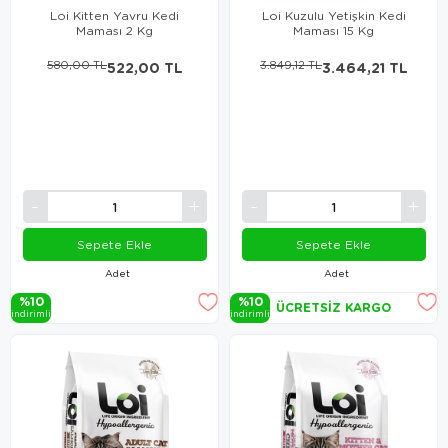
Loi Kitten Yavru Kedi
Loi Kuzulu Yetişkin Kedi
Maması 2 Kg
Maması 15 Kg
580,00 TL
522,00 TL
3.849,12 TL
3.464,21 TL
Sepete Ekle
Sepete Ekle
Adet
Adet
%10
%10
ÜCRETSIZ KARGO
i̇ndi̇ri̇mli̇
i̇ndi̇ri̇mli̇