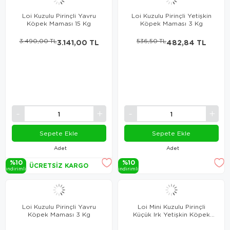
Loi Kuzulu Pirinçli Yavru
Loi Kuzulu Pirinçli Yetişkin
Köpek Maması 15 Kg
Köpek Maması 3 Kg
3.490,00 TL
3.141,00 TL
536,50 TL
482,84 TL
Sepete Ekle
Sepete Ekle
Adet
Adet
%10
%10
ÜCRETSIZ KARGO
i̇ndi̇ri̇mli̇
i̇ndi̇ri̇mli̇
Loi Kuzulu Pirinçli Yavru
Loi Mini Kuzulu Pirinçli
Köpek Maması 3 Kg
Küçük Irk Yetişkin Köpek
Maması 3 Kg