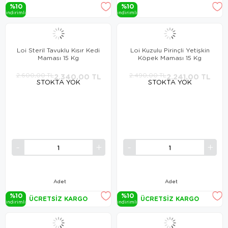
%10
%10
i̇ndi̇ri̇mli̇
i̇ndi̇ri̇mli̇
Loi Steril Tavuklu Kısır Kedi
Loi Kuzulu Pirinçli Yetişkin
Maması 15 Kg
Köpek Maması 15 Kg
2.600,00 TL
2.340,00 TL
2.490,00 TL
2.241,00 TL
STOKTA YOK
STOKTA YOK
Adet
Adet
%10
%10
ÜCRETSIZ KARGO
ÜCRETSIZ KARGO
i̇ndi̇ri̇mli̇
i̇ndi̇ri̇mli̇