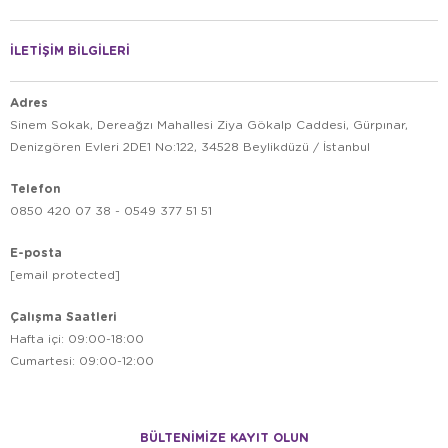
içerikleri, tüy sağlığının parlamasına ve deri bütünlüğünün
Yavru Köpek Maması
korunmasına katkıda bulunur.
arayışında
İLETİŞİM BİLGİLERİ
olan sahipler için büyüme evresini destekleyen kalsiyum ve
fosfor dengesi, Loi ürünlerini vazgeçilmez kılar.
Adres
Loi Ürünleri Petburada Güvencesiyle Kapınızda!
Sinem Sokak, Dereağzı Mahallesi Ziya Gökalp Caddesi, Gürpınar,
Petburada
olarak, Loi’nin orijinal ve en taze ürünlerini sizlere
Denizgören Evleri 2DE1 No:122, 34528 Beylikdüzü / İstanbul
sunmaktan mutluluk duyuyoruz. Kedileriniz ve köpekleriniz için
hem lezzetli hem de sağlık dolu bir beslenme rutini oluşturmak
Telefon
istiyorsanız Loi ürünleri mükemmel bir tercihtir.
0850 420 07 38 - 0549 377 51 51
Hızlı teslimat, orijinal ürün garantisi ve güvenli alışveriş
avantajıyla Loi kalitesini hemen deneyimleyin!
E-posta
[email protected]
Çalışma Saatleri
Hafta içi: 09:00-18:00
Cumartesi: 09:00-12:00
BÜLTENİMİZE KAYIT OLUN