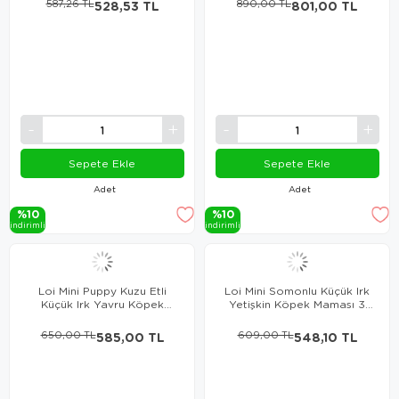
587,26 TL
528,53 TL
890,00 TL
801,00 TL
Sepete Ekle
Sepete Ekle
Adet
Adet
%10
%10
i̇ndi̇ri̇mli̇
i̇ndi̇ri̇mli̇
Loi Mini Puppy Kuzu Etli
Loi Mini Somonlu Küçük Irk
Küçük Irk Yavru Köpek
Yetişkin Köpek Maması 3
Maması 3 Kg
Kg
650,00 TL
585,00 TL
609,00 TL
548,10 TL