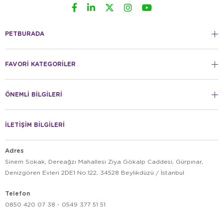
PETBURADA
FAVORİ KATEGORİLER
ÖNEMLİ BİLGİLERİ
İLETİŞİM BİLGİLERİ
Adres
Sinem Sokak, Dereağzı Mahallesi Ziya Gökalp Caddesi, Gürpınar,
Denizgören Evleri 2DE1 No:122, 34528 Beylikdüzü / İstanbul
Telefon
0850 420 07 38 - 0549 377 51 51