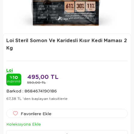
Loi Steril Somon Ve Karidesli Kısır Kedi Maması 2
Kg
Loi
495,00 TL
10
%
indirimli
550,00 TL
Barkod
:
8684674190186
67,38 TL
'den başlayan taksitlerle
Favorilere Ekle
Koleksiyona Ekle