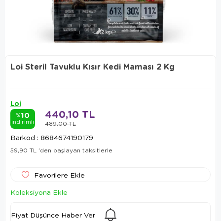
Loi Steril Tavuklu Kısır Kedi Maması 2 Kg
Loi
440,10 TL
10
%
indirimli
489,00 TL
Barkod
:
8684674190179
59,90 TL
'den başlayan taksitlerle
Favorilere Ekle
Koleksiyona Ekle
Fiyat Düşünce Haber Ver