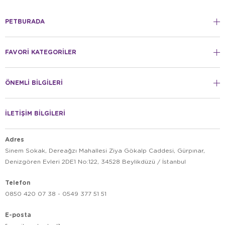
PETBURADA
FAVORİ KATEGORİLER
ÖNEMLİ BİLGİLERİ
İLETİŞİM BİLGİLERİ
Adres
Sinem Sokak, Dereağzı Mahallesi Ziya Gökalp Caddesi, Gürpınar,
Denizgören Evleri 2DE1 No:122, 34528 Beylikdüzü / İstanbul
Telefon
0850 420 07 38 - 0549 377 51 51
E-posta