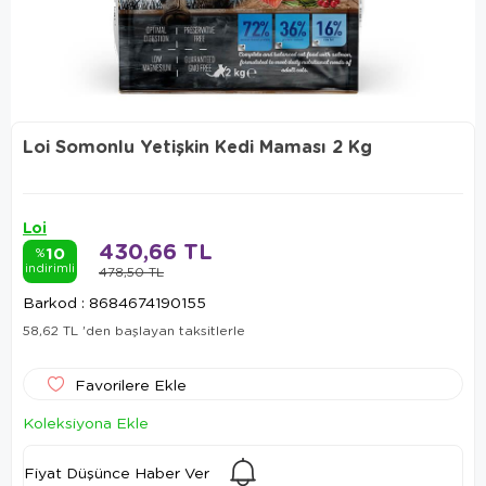
Loi Somonlu Yetişkin Kedi Maması 2 Kg
Loi
430,66 TL
10
%
indirimli
478,50 TL
Barkod
:
8684674190155
58,62 TL
'den başlayan taksitlerle
Favorilere Ekle
Koleksiyona Ekle
Fiyat Düşünce Haber Ver