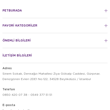
PETBURADA
FAVORİ KATEGORİLER
ÖNEMLİ BİLGİLERİ
İLETİŞİM BİLGİLERİ
Adres
Sinem Sokak, Dereağzı Mahallesi Ziya Gökalp Caddesi, Gürpınar,
Denizgören Evleri 2DE1 No:122, 34528 Beylikdüzü / İstanbul
Telefon
0850 420 07 38 - 0549 377 51 51
E-posta