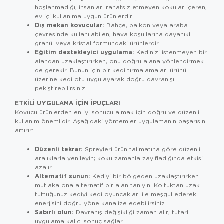
hoşlanmadığı, insanları rahatsız etmeyen kokular içeren,
ev içi kullanıma uygun ürünlerdir.
Dış mekan kovucular:
Bahçe, balkon veya araba
çevresinde kullanılabilen, hava koşullarına dayanıklı
granül veya kristal formundaki ürünlerdir.
Eğitim destekleyici uygulama:
Kedinizi istenmeyen bir
alandan uzaklaştırırken, onu doğru alana yönlendirmek
de gerekir. Bunun için bir
kedi tırmalamaları
ürünü
üzerine
kedi otu
uygulayarak doğru davranışı
pekiştirebilirsiniz.
ETKILI UYGULAMA İÇIN İPUÇLARI
Kovucu ürünlerden en iyi sonucu almak için doğru ve düzenli
kullanım önemlidir. Aşağıdaki yöntemler uygulamanın başarısını
artırır:
Düzenli tekrar:
Spreyleri ürün talimatına göre düzenli
aralıklarla yenileyin; koku zamanla zayıfladığında etkisi
azalır.
Alternatif sunun:
Kediyi bir bölgeden uzaklaştırırken
mutlaka ona alternatif bir alan tanıyın. Koltuktan uzak
tuttuğunuz kediyi
kedi oyuncakları
ile meşgul ederek
enerjisini doğru yöne kanalize edebilirsiniz.
Sabırlı olun:
Davranış değişikliği zaman alır; tutarlı
uygulama kalıcı sonuç sağlar.