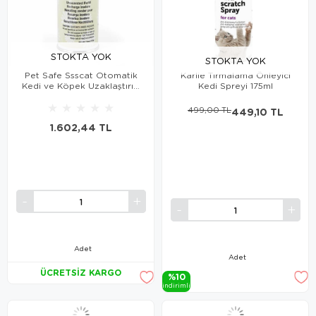
STOKTA YOK
STOKTA YOK
Pet Safe Ssscat Otomatik
Karlie Tırmalama Önleyici
Kedi ve Köpek Uzaklaştırıcı
Kedi Spreyi 175ml
Yedek Spreyi
★
★
★
★
★
499,00 TL
449,10 TL
1.602,44 TL
Adet
Adet
ÜCRETSIZ KARGO
%10
i̇ndi̇ri̇mli̇