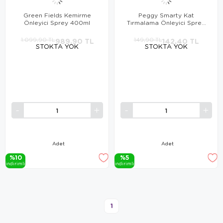
Green Fields Kemirme
Peggy Smarty Kat
Önleyici Sprey 400ml
Tırmalama Önleyici Sprey
400 Ml
1.099,90 TL
989,90 TL
149,90 TL
142,40 TL
STOKTA YOK
STOKTA YOK
Adet
Adet
%10
%5
i̇ndi̇ri̇mli̇
i̇ndi̇ri̇mli̇
1