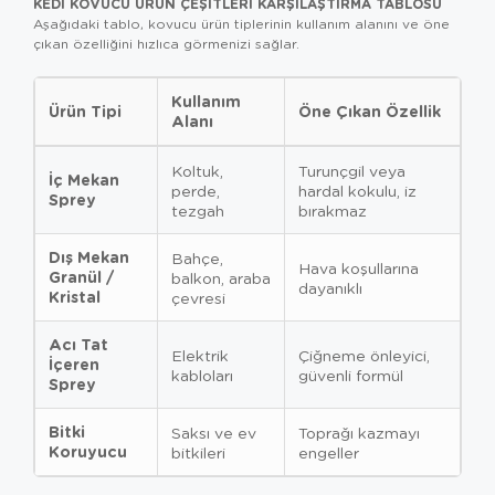
KEDI KOVUCU ÜRÜN ÇEŞITLERI KARŞILAŞTIRMA TABLOSU
Aşağıdaki tablo, kovucu ürün tiplerinin kullanım alanını ve öne
çıkan özelliğini hızlıca görmenizi sağlar.
Kullanım
Ürün Tipi
Öne Çıkan Özellik
Alanı
Koltuk,
Turunçgil veya
İç Mekan
perde,
hardal kokulu, iz
Sprey
tezgah
bırakmaz
Dış Mekan
Bahçe,
Hava koşullarına
Granül /
balkon, araba
dayanıklı
Kristal
çevresi
Acı Tat
Elektrik
Çiğneme önleyici,
İçeren
kabloları
güvenli formül
Sprey
Bitki
Saksı ve ev
Toprağı kazmayı
Koruyucu
bitkileri
engeller