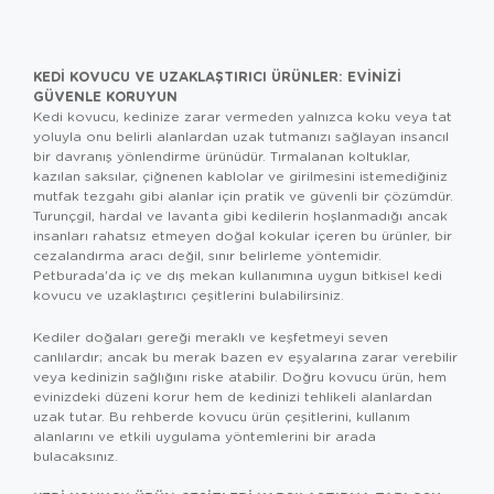
KEDI KOVUCU VE UZAKLAŞTIRICI ÜRÜNLER: EVINIZI
GÜVENLE KORUYUN
Kedi kovucu, kedinize zarar vermeden yalnızca koku veya tat
yoluyla onu belirli alanlardan uzak tutmanızı sağlayan insancıl
bir davranış yönlendirme ürünüdür. Tırmalanan koltuklar,
kazılan saksılar, çiğnenen kablolar ve girilmesini istemediğiniz
mutfak tezgahı gibi alanlar için pratik ve güvenli bir çözümdür.
Turunçgil, hardal ve lavanta gibi kedilerin hoşlanmadığı ancak
insanları rahatsız etmeyen doğal kokular içeren bu ürünler, bir
cezalandırma aracı değil, sınır belirleme yöntemidir.
Petburada'da iç ve dış mekan kullanımına uygun bitkisel kedi
kovucu ve uzaklaştırıcı çeşitlerini bulabilirsiniz.
Kediler doğaları gereği meraklı ve keşfetmeyi seven
canlılardır; ancak bu merak bazen ev eşyalarına zarar verebilir
veya kedinizin sağlığını riske atabilir. Doğru kovucu ürün, hem
evinizdeki düzeni korur hem de kedinizi tehlikeli alanlardan
uzak tutar. Bu rehberde kovucu ürün çeşitlerini, kullanım
alanlarını ve etkili uygulama yöntemlerini bir arada
bulacaksınız.