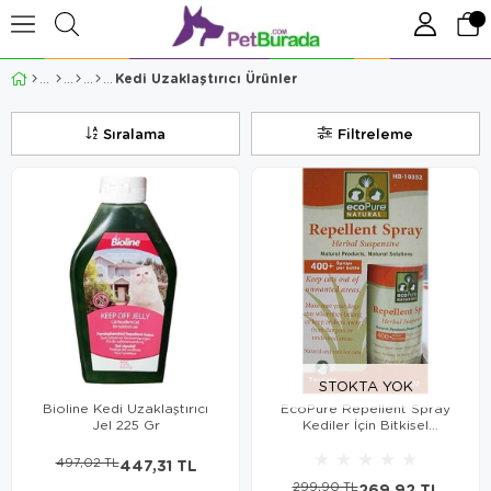
Kedi Uzaklaştırıcı Ürünler
Sıralama
Filtreleme
STOKTA YOK
Bioline Kedi Uzaklaştırıcı
EcoPure Repellent Spray
Jel 225 Gr
Kediler İçin Bitkisel
Uzaklaştırıcı Sprey 100 Ml
★
★
★
★
★
497,02 TL
447,31 TL
299,90 TL
269,92 TL