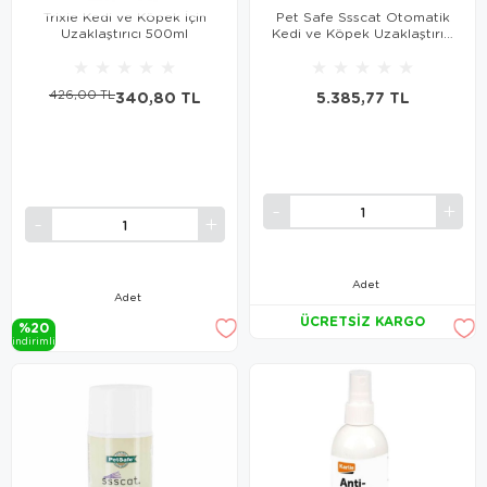
Trixie Kedi ve Köpek İçin
Pet Safe Ssscat Otomatik
Uzaklaştırıcı 500ml
Kedi ve Köpek Uzaklaştırıcı
Sprey
★
★
★
★
★
★
★
★
★
★
426,00 TL
340,80 TL
5.385,77 TL
Adet
Adet
ÜCRETSIZ KARGO
%20
i̇ndi̇ri̇mli̇