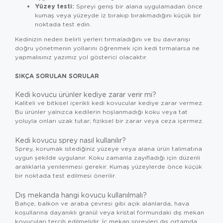
Yüzey testi:
Spreyi geniş bir alana uygulamadan önce
kumaş veya yüzeyde iz bırakıp bırakmadığını küçük bir
noktada test edin.
Kedinizin neden belirli yerleri tırmaladığını ve bu davranışı
doğru yönetmenin yollarını öğrenmek için
kedi tırmalarsa ne
yapmalısınız
yazımız yol gösterici olacaktır.
SIKÇA SORULAN SORULAR
Kedi kovucu ürünler kediye zarar verir mi?
Kaliteli ve bitkisel içerikli kedi kovucular kediye zarar vermez.
Bu ürünler yalnızca kedilerin hoşlanmadığı koku veya tat
yoluyla onları uzak tutar; fiziksel bir zarar veya ceza içermez.
Kedi kovucu sprey nasıl kullanılır?
Sprey, korumak istediğiniz yüzeye veya alana ürün talimatına
uygun şekilde uygulanır. Koku zamanla zayıfladığı için düzenli
aralıklarla yenilenmesi gerekir. Kumaş yüzeylerde önce küçük
bir noktada test edilmesi önerilir.
Dış mekanda hangi kovucu kullanılmalı?
Bahçe, balkon ve araba çevresi gibi açık alanlarda, hava
koşullarına dayanıklı granül veya kristal formundaki dış mekan
kovucuları tercih edilmelidir. İç mekan spreyleri dış ortamda