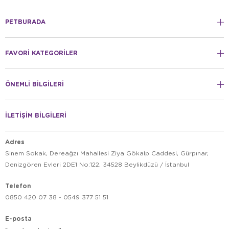
PETBURADA
FAVORİ KATEGORİLER
ÖNEMLİ BİLGİLERİ
İLETİŞİM BİLGİLERİ
Adres
Sinem Sokak, Dereağzı Mahallesi Ziya Gökalp Caddesi, Gürpınar,
Denizgören Evleri 2DE1 No:122, 34528 Beylikdüzü / İstanbul
Telefon
0850 420 07 38 - 0549 377 51 51
E-posta