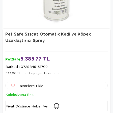
Pet Safe Ssscat Otomatik Kedi ve Köpek
Uzaklaştırıcı Sprey
5.385,77 TL
PetSafe
Barkod
:
0729849161702
733,06 TL
'den başlayan taksitlerle
Favorilere Ekle
Koleksiyona Ekle
Fiyat Düşünce Haber Ver