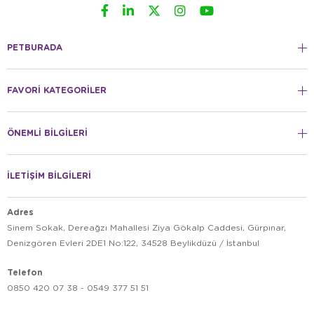
PETBURADA
FAVORİ KATEGORİLER
ÖNEMLİ BİLGİLERİ
İLETİŞİM BİLGİLERİ
Adres
Sinem Sokak, Dereağzı Mahallesi Ziya Gökalp Caddesi, Gürpınar,
Denizgören Evleri 2DE1 No:122, 34528 Beylikdüzü / İstanbul
Telefon
0850 420 07 38 - 0549 377 51 51