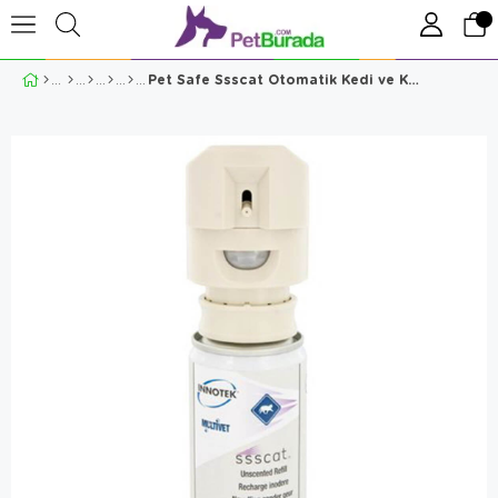
Pet Safe Ssscat Otomatik Kedi ve Köpek Uzaklaştırıcı Sprey