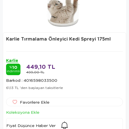
Karlie Tırmalama Önleyici Kedi Spreyi 175ml
Karlie
449,10 TL
10
%
indirimli
499,00 TL
Barkod
:
4016598033500
61,13 TL
'den başlayan taksitlerle
Favorilere Ekle
Koleksiyona Ekle
Fiyat Düşünce Haber Ver