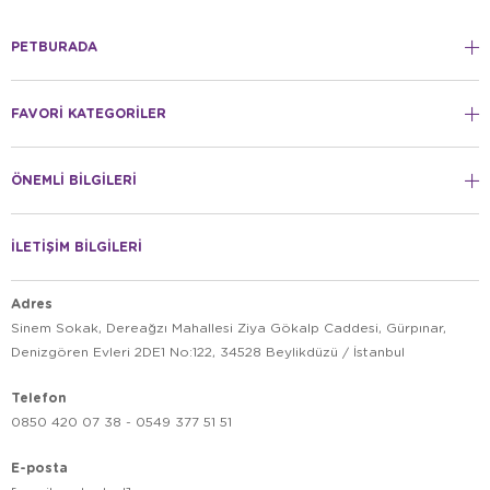
PETBURADA
FAVORİ KATEGORİLER
ÖNEMLİ BİLGİLERİ
İLETİŞİM BİLGİLERİ
Adres
Sinem Sokak, Dereağzı Mahallesi Ziya Gökalp Caddesi, Gürpınar,
Denizgören Evleri 2DE1 No:122, 34528 Beylikdüzü / İstanbul
Telefon
0850 420 07 38 - 0549 377 51 51
E-posta