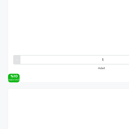
Adet
%10
i̇ndi̇ri̇mli̇