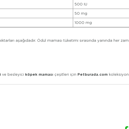
500 IU
50 mg
1000 mg
 miktarları aşağıdadır. Ödül maması tüketimi sırasında yanında her z
i
köpek maması
Petburada.com
ve besleyici
çeşitleri için
koleksiyonu