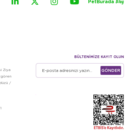
PetBurada
Blog
BÜLTENİMİZE KAYIT OLUN
i Ziya
GÖNDER
zgören
kdüzü /
1