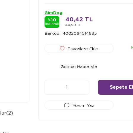
GimDog
40,42 TL
10
%
indirimli
44,90 TL
Barkod
:
4002064514635
Favorilere Ekle
Gelince Haber Ver
Yorum Yaz
lar
(2)
Ödeme Seçenekleri