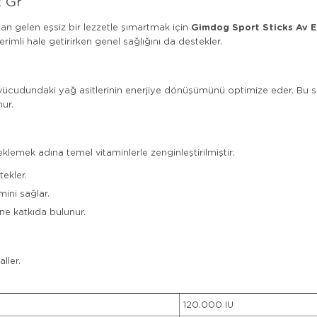
2 Gr
Gimdog Sport Sticks Av Et
an gelen eşsiz bir lezzetle şımartmak için
imli hale getirirken genel sağlığını da destekler.
 vücudundaki yağ asitlerinin enerjiye dönüşümünü optimize eder. Bu say
ur.
klemek adına temel vitaminlerle zenginleştirilmiştir:
ekler.
mini sağlar.
ne katkıda bulunur.
ller.
120.000 IU