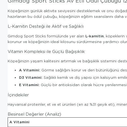
Gimdog Sport Sticks Av Etli Ödül Çubuğu 1
Köpeğinizin günlük aktivite seviyesini desteklemek ve onu doğad
hazırlanan bu ödül çubuğu, köpeğinizin eğitim seanslarını daha ver
L-Karnitin Desteği ile Aktif ve Sağlıklı
L-karnitin
Gimdog Sport Sticks formülünde yer alan
, köpeklerin
korunur ve köpeğinizin ideal kilosunu sürdürmesine yardımcı olun
Vitamin Kompleksi ile Güçlü Bağışıklık
Köpeğinizin yaşam kalitesini artırmak ve bağışıklık sistemini deste
A Vitamini:
Görme sağlığını korur ve deri bütünlüğünü dest
D3 Vitamini:
Sağlıklı kemik ve diş yapısı için kalsiyum emili
E Vitamini:
Güçlü bir antioksidan olarak hücre yenilenmesi
İçindekiler
Hayvansal proteinler, et ve et ürünleri (en az %31 geyik eti), minera
Besinsel Değerler (Analiz)
A Vitamini