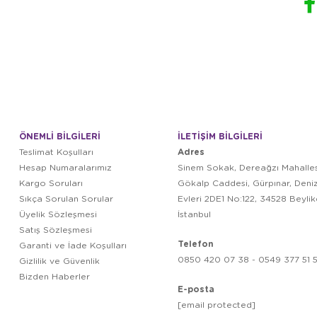
ÖNEMLİ BİLGİLERİ
İLETİŞİM BİLGİLERİ
Adres
Teslimat Koşulları
Hesap Numaralarımız
Sinem Sokak, Dereağzı Mahalles
Kargo Soruları
Gökalp Caddesi, Gürpınar, Deni
Sıkça Sorulan Sorular
Evleri 2DE1 No:122, 34528 Beyli
Üyelik Sözleşmesi
İstanbul
Satış Sözleşmesi
Telefon
Garanti ve İade Koşulları
0850 420 07 38 - 0549 377 51 5
Gizlilik ve Güvenlik
Bizden Haberler
E-posta
[email protected]