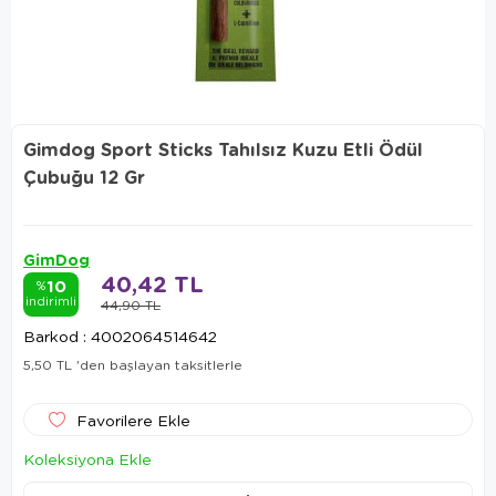
Gimdog Sport Sticks Tahılsız Kuzu Etli Ödül
Çubuğu 12 Gr
GimDog
40,42 TL
10
%
indirimli
44,90 TL
Barkod
:
4002064514642
5,50 TL
'den başlayan taksitlerle
Favorilere Ekle
Koleksiyona Ekle