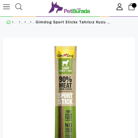
Gimdog Sport Sticks Tahılsız Kuzu Etli Ödül Çubuğu 12 Gr