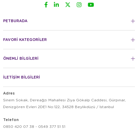
PETBURADA
FAVORİ KATEGORİLER
ÖNEMLİ BİLGİLERİ
İLETİŞİM BİLGİLERİ
Adres
Sinem Sokak, Dereağzı Mahallesi Ziya Gökalp Caddesi, Gürpınar,
Denizgören Evleri 2DE1 No:122, 34528 Beylikdüzü / İstanbul
Telefon
0850 420 07 38 - 0549 377 51 51