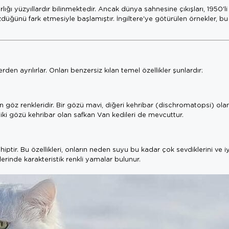
ı yüzyıllardır bilinmektedir. Ancak dünya sahnesine çıkışları, 1950'li 
zdüğünü fark etmesiyle başlamıştır. İngiltere'ye götürülen örnekler, bu 
rden ayrılırlar. Onları benzersiz kılan temel özellikler şunlardır:
uşan göz renkleridir. Bir gözü mavi, diğeri kehribar (dischromatopsi) ola
 iki gözü kehribar olan safkan Van kedileri de mevcuttur.
iptir. Bu özellikleri, onların neden suyu bu kadar çok sevdiklerini ve i
erinde karakteristik renkli yamalar bulunur.