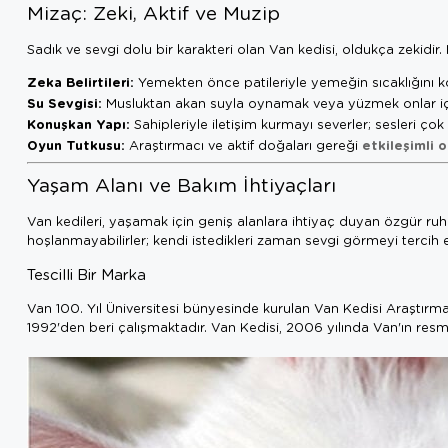
Mizaç: Zeki, Aktif ve Muzip
Sadık ve sevgi dolu bir karakteri olan Van kedisi, oldukça zekidir. D
Zeka Belirtileri:
Yemekten önce patileriyle yemeğin sıcaklığını kon
Su Sevgisi:
Musluktan akan suyla oynamak veya yüzmek onlar içi
Konuşkan Yapı:
Sahipleriyle iletişim kurmayı severler; sesleri ç
Oyun Tutkusu:
etkileşimli 
Araştırmacı ve aktif doğaları gereği
Yaşam Alanı ve Bakım İhtiyaçları
Van kedileri, yaşamak için geniş alanlara ihtiyaç duyan özgür ruhl
hoşlanmayabilirler; kendi istedikleri zaman sevgi görmeyi tercih e
Tescilli Bir Marka
Van 100. Yıl Üniversitesi bünyesinde kurulan Van Kedisi Araştırm
1992'den beri çalışmaktadır. Van Kedisi, 2006 yılında Van'ın resmi 