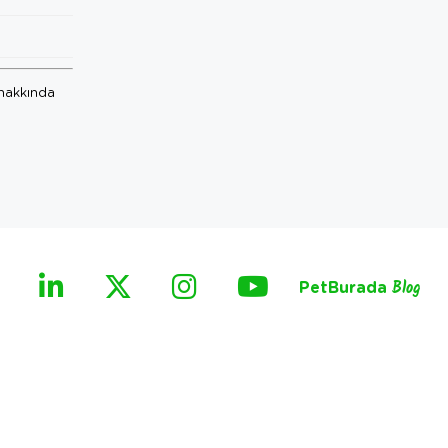
 hakkında
PetBurada
Blog