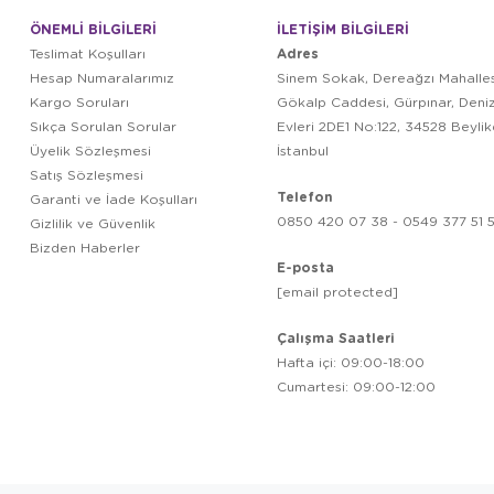
ÖNEMLİ BİLGİLERİ
İLETİŞİM BİLGİLERİ
Adres
Teslimat Koşulları
Hesap Numaralarımız
Sinem Sokak, Dereağzı Mahalles
Kargo Soruları
Gökalp Caddesi, Gürpınar, Deni
Sıkça Sorulan Sorular
Evleri 2DE1 No:122, 34528 Beyli
Üyelik Sözleşmesi
İstanbul
Satış Sözleşmesi
Telefon
Garanti ve İade Koşulları
0850 420 07 38 - 0549 377 51 5
Gizlilik ve Güvenlik
Bizden Haberler
E-posta
[email protected]
Çalışma Saatleri
Hafta içi: 09:00-18:00
Cumartesi: 09:00-12:00