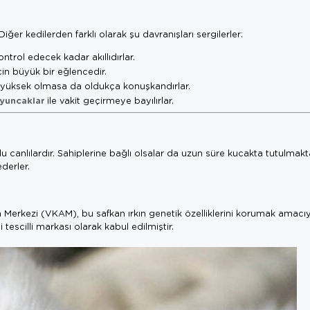
iğer kedilerden farklı olarak şu davranışları sergilerler:
trol edecek kadar akıllıdırlar.
n büyük bir eğlencedir.
ok yüksek olmasa da oldukça konuşkandırlar.
oyuncaklar
ile vakit geçirmeye bayılırlar.
u canlılardır. Sahiplerine bağlı olsalar da uzun süre kucakta tutulmak
derler.
a Merkezi (VKAM), bu safkan ırkın genetik özelliklerini korumak amacı
tescilli markası olarak kabul edilmiştir.