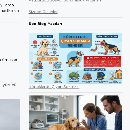
yıllarda
nadir ırkın
Sizden Gelenler
Son Blog Yazıları
n örnekler
yi yüzücü
Köpeklerde Çıyan Sokması