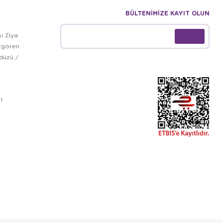
BÜLTENİMİZE KAYIT OLUN
i Ziya
zgören
kdüzü /
1