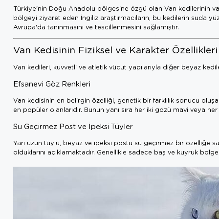
Türkiye'nin Doğu Anadolu bölgesine özgü olan Van kedilerinin varlığ
bölgeyi ziyaret eden İngiliz araştırmacıların, bu kedilerin suda yü
Avrupa'da tanınmasını ve tescillenmesini sağlamıştır.
Van Kedisinin Fiziksel ve Karakter Özellikleri
Van kedileri, kuvvetli ve atletik vücut yapılarıyla diğer beyaz kedile
Efsanevi Göz Renkleri
Van kedisinin en belirgin özelliği, genetik bir farklılık sonucu ol
en popüler olanlarıdır. Bunun yanı sıra her iki gözü mavi veya her
Su Geçirmez Post ve İpeksi Tüyler
Yarı uzun tüylü, beyaz ve ipeksi postu su geçirmez bir özelliğe sah
olduklarını açıklamaktadır. Genellikle sadece baş ve kuyruk bölgel