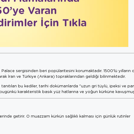
 Palace sergisinden beri popülaritesini korumaktadır. 1500'lü yılların 
ak İran ve Türkiye (Ankara) topraklarından geldiği bilinmektedir.
anıtılan bu kediler, tarihi dokümanlarda "uzun gri tüylü, ipeksi ve par
a bugünkü karakteristik basık yüz hatlarına ve yoğun kürküne kavuşmuş
rinde getirir. O muazzam kürkün sağlıklı kalması için günlük rutinler