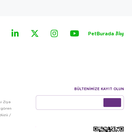
PetBurada
Blog
BÜLTENİMİZE KAYIT OLUN
i Ziya
zgören
kdüzü /