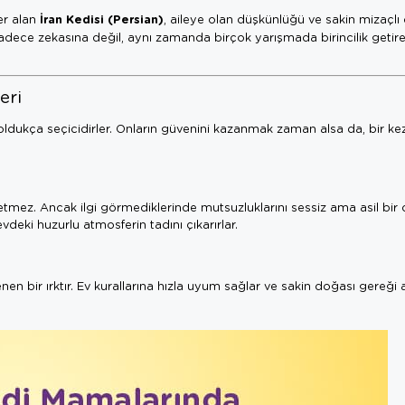
İran Kedisi (Persian)
yer alan
, aileye olan düşkünlüğü ve sakin mizaçlı
ı, sadece zekasına değil, aynı zamanda birçok yarışmada birincilik getir
eri
a oldukça seçicidirler. Onların güvenini kazanmak zaman alsa da, bir k
ız etmez. Ancak ilgi görmediklerinde mutsuzluklarını sessiz ama asil bir
evdeki huzurlu atmosferin tadını çıkarırlar.
nen bir ırktır. Ev kurallarına hızla uyum sağlar ve sakin doğası gereğ