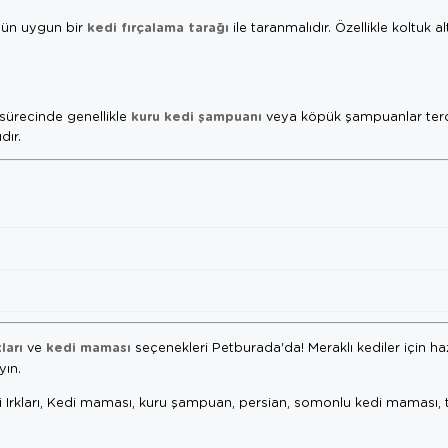
kedi fırçalama tarağı
 gün uygun bir
ile taranmalıdır. Özellikle koltuk al
kuru kedi şampuanı
 sürecinde genellikle
veya köpük şampuanlar ter
dır.
ları
kedi maması
ve
seçenekleri Petburada'da! Meraklı kediler için ha
ın.
edi Irkları, Kedi maması, kuru şampuan, persian, somonlu kedi maması, t