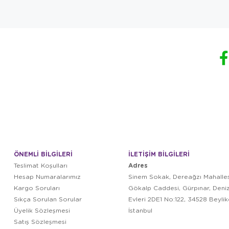
ÖNEMLİ BİLGİLERİ
İLETİŞİM BİLGİLERİ
Adres
Teslimat Koşulları
Hesap Numaralarımız
Sinem Sokak, Dereağzı Mahalles
Kargo Soruları
Gökalp Caddesi, Gürpınar, Deni
Sıkça Sorulan Sorular
Evleri 2DE1 No:122, 34528 Beyli
Üyelik Sözleşmesi
İstanbul
Satış Sözleşmesi