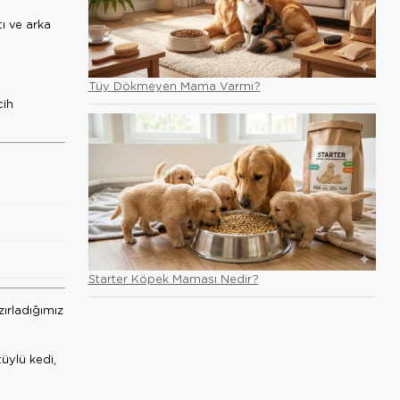
tı ve arka
Tüy Dökmeyen Mama Varmı?
cih
Starter Köpek Maması Nedir?
zırladığımız
üylü kedi,