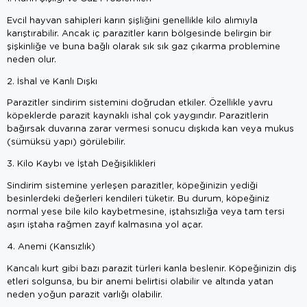
Evcil hayvan sahipleri karın şişliğini genellikle kilo alımıyla
karıştırabilir. Ancak iç parazitler karın bölgesinde belirgin bir
şişkinliğe ve buna bağlı olarak sık sık gaz çıkarma problemine
neden olur.
2. İshal ve Kanlı Dışkı
Parazitler sindirim sistemini doğrudan etkiler. Özellikle yavru
köpeklerde parazit kaynaklı ishal çok yaygındır. Parazitlerin
bağırsak duvarına zarar vermesi sonucu dışkıda kan veya mukus
(sümüksü yapı) görülebilir.
3. Kilo Kaybı ve İştah Değişiklikleri
Sindirim sistemine yerleşen parazitler, köpeğinizin yediği
besinlerdeki değerleri kendileri tüketir. Bu durum, köpeğiniz
normal yese bile kilo kaybetmesine, iştahsızlığa veya tam tersi
aşırı iştaha rağmen zayıf kalmasına yol açar.
4. Anemi (Kansızlık)
Kancalı kurt gibi bazı parazit türleri kanla beslenir. Köpeğinizin diş
etleri solgunsa, bu bir anemi belirtisi olabilir ve altında yatan
neden yoğun parazit varlığı olabilir.