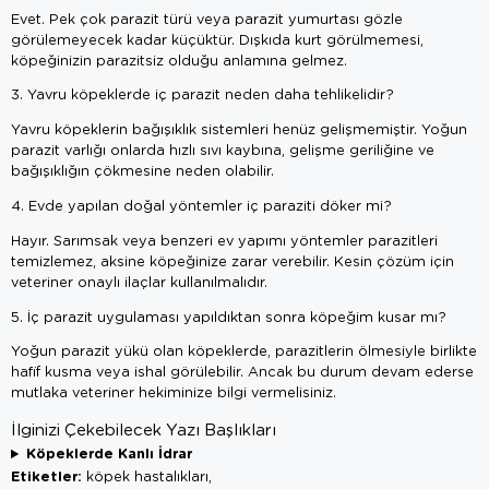
Evet. Pek çok parazit türü veya parazit yumurtası gözle
görülemeyecek kadar küçüktür. Dışkıda kurt görülmemesi,
köpeğinizin parazitsiz olduğu anlamına gelmez.
3. Yavru köpeklerde iç parazit neden daha tehlikelidir?
Yavru köpeklerin bağışıklık sistemleri henüz gelişmemiştir. Yoğun
parazit varlığı onlarda hızlı sıvı kaybına, gelişme geriliğine ve
bağışıklığın çökmesine neden olabilir.
4. Evde yapılan doğal yöntemler iç paraziti döker mi?
Hayır. Sarımsak veya benzeri ev yapımı yöntemler parazitleri
temizlemez, aksine köpeğinize zarar verebilir. Kesin çözüm için
veteriner onaylı ilaçlar kullanılmalıdır.
5. İç parazit uygulaması yapıldıktan sonra köpeğim kusar mı?
Yoğun parazit yükü olan köpeklerde, parazitlerin ölmesiyle birlikte
hafif kusma veya ishal görülebilir. Ancak bu durum devam ederse
mutlaka veteriner hekiminize bilgi vermelisiniz.
İlginizi Çekebilecek Yazı Başlıkları
Köpeklerde Kanlı İdrar
Etiketler:
köpek hastalıkları,