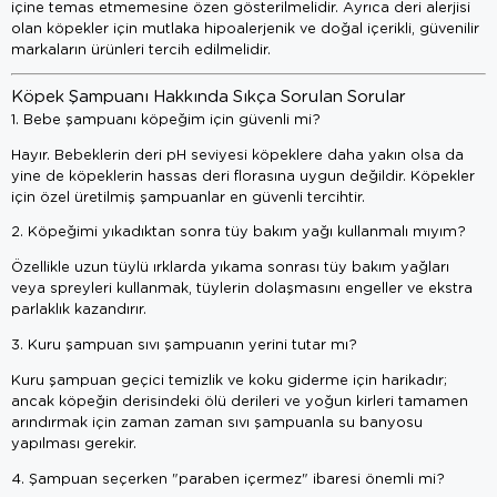
içine temas etmemesine özen gösterilmelidir. Ayrıca deri alerjisi
olan köpekler için mutlaka hipoalerjenik ve doğal içerikli, güvenilir
markaların ürünleri tercih edilmelidir.
Köpek Şampuanı Hakkında Sıkça Sorulan Sorular
1. Bebe şampuanı köpeğim için güvenli mi?
Hayır. Bebeklerin deri pH seviyesi köpeklere daha yakın olsa da
yine de köpeklerin hassas deri florasına uygun değildir. Köpekler
için özel üretilmiş şampuanlar en güvenli tercihtir.
2. Köpeğimi yıkadıktan sonra tüy bakım yağı kullanmalı mıyım?
Özellikle uzun tüylü ırklarda yıkama sonrası tüy bakım yağları
veya spreyleri kullanmak, tüylerin dolaşmasını engeller ve ekstra
parlaklık kazandırır.
3. Kuru şampuan sıvı şampuanın yerini tutar mı?
Kuru şampuan geçici temizlik ve koku giderme için harikadır;
ancak köpeğin derisindeki ölü derileri ve yoğun kirleri tamamen
arındırmak için zaman zaman sıvı şampuanla su banyosu
yapılması gerekir.
4. Şampuan seçerken "paraben içermez" ibaresi önemli mi?