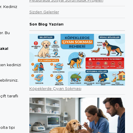
r. Kediniz
Sizden Gelenler
Son Blog Yazıları
er. Bu
akal
ken kedinizi
bilirsiniz.
Köpeklerde Çıyan Sokması
ft taraflı
lta tipi