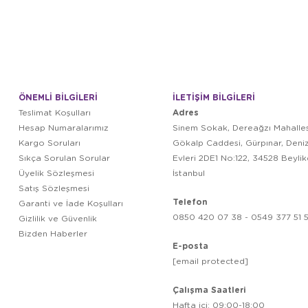
ÖNEMLİ BİLGİLERİ
İLETİŞİM BİLGİLERİ
Adres
Teslimat Koşulları
Hesap Numaralarımız
Sinem Sokak, Dereağzı Mahalles
Kargo Soruları
Gökalp Caddesi, Gürpınar, Deni
Sıkça Sorulan Sorular
Evleri 2DE1 No:122, 34528 Beyli
Üyelik Sözleşmesi
İstanbul
Satış Sözleşmesi
Telefon
Garanti ve İade Koşulları
0850 420 07 38 - 0549 377 51 5
Gizlilik ve Güvenlik
Bizden Haberler
E-posta
[email protected]
Çalışma Saatleri
Hafta içi: 09:00-18:00