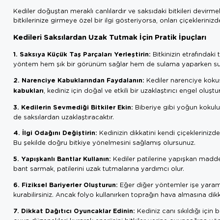
Kediler doğuştan meraklı canlılardır ve saksıdaki bitkileri devirme
bitkilerinize girmeye özel bir ilgi gösteriyorsa, onları çiçekleriniz
Kedileri Saksılardan Uzak Tutmak İçin Pratik İpuçları
1. Saksıya Küçük Taş Parçaları Yerleştirin:
Bitkinizin etrafındaki
yöntem hem şık bir görünüm sağlar hem de sulama yaparken suy
2. Narenciye Kabuklarından Faydalanın:
Kediler narenciye kokusu
kabukları
, kediniz için doğal ve etkili bir uzaklaştırıcı engel oluştu
3. Kedilerin Sevmediği Bitkiler Ekin:
Biberiye gibi yoğun kokulu b
de saksılardan uzaklaştıracaktır.
4. İlgi Odağını Değiştirin:
Kedinizin dikkatini kendi çiçekleriniz
Bu şekilde doğru bitkiye yönelmesini sağlamış olursunuz.
5. Yapışkanlı Bantlar Kullanın:
Kediler patilerine yapışkan maddel
bant sarmak, patilerini uzak tutmalarına yardımcı olur.
6. Fiziksel Bariyerler Oluşturun:
Eğer diğer yöntemler işe yarama
kurabilirsiniz. Ancak folyo kullanırken toprağın hava almasına dikk
7. Dikkat Dağıtıcı Oyuncaklar Edinin:
Kediniz canı sıkıldığı için