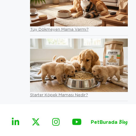
Tüy Dökmeyen Mama Varmı?
Starter Köpek Maması Nedir?
PetBurada
Blog