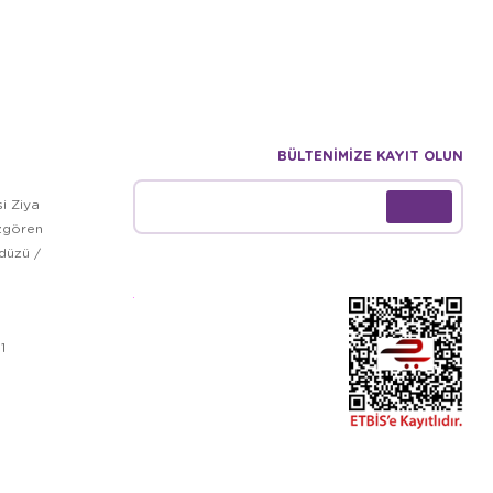
BÜLTENİMİZE KAYIT OLUN
i Ziya
zgören
kdüzü /
1