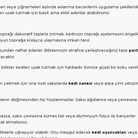
leri veya çiğnemeleri aslında avlanma becerilerini uygulama şekilleridi
den uzak tutmak için basit ama etkili adımlar atabilirsiniz.
 toprağı dekoratif taşlarla örtmek, kedinizin toprağı eşelemesini engell
un toprağa kolayca ulaşmasına imkan tanır.
port
ndan nefret ederler. Bitkilerinizin etrafına yerleştireceğiniz taze
racaktır.
itkiler kedileri uzak tutmak için harikadır. Evinize güzel bir koku verir
kedi nanesi
den çekmek için ona özel saksılarda
veya arpa çimi yetiştire
erin değmesinden hiç hoşlanmazlar. Saksı ağızlarına veya çevresine çi
zsa, saksı çevresine kümes teli veya alüminyum folyo ile bariyerler
at etmelisiniz.
kedi oyuncakları
 bitkilerle uğraşıyor olabilir. Onu meşgul edecek
veya o