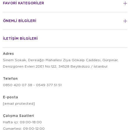
FAVORİ KATEGORİLER
ÖNEMLİ BİLGİLERİ
İLETİŞİM BİLGİLERİ
Adres
Sinem Sokak, Dereağzı Mahallesi Ziya Gökalp Caddesi, Gürpınar,
Denizgören Evleri 2DE1 No:122, 34528 Beylikdüzü / İstanbul
Telefon
0850 420 07 38 - 0549 377 51 51
E-posta
[email protected]
Çalışma Saatleri
Hafta içi: 09:00-18:00
Cumartesi: 09:00-12:00