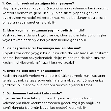
1. Kedim bilerek mi yatağına idrar yapıyor?
Hayır, gerçek idrar kaçırma (inkontinans) vakalarında kedi durumu
kontrol edemez ve genellikle uyurken sızıntı yapar. Eğer kedi
ayaktayken ve hedef gözeterek yapıyorsa bu durum davranışsal
bir sorun veya işaretleme olabilir.
2. İdrar kaçırma her zaman yaşlılık belirtisi midir?
Yaşlı kedilerde daha sık görülse de; idrar yolu enfeksiyonu, taşlar
veya travma nedeniyle her yaştan kedide görülebilir.
3. Kısırlaştırma idrar kaçırmaya neden olur mu?
Köpeklerde daha yaygın bir durum olsa da, kedilerde kısırlaştırma
sonrası hormon seviyelerindeki değişim nadiren de olsa sfinkter
kaslarını etkileyerek hafif sızıntılara yol açabilir.
4. Evde ne gibi önlemler alabilirim?
Kedinizin yattığı yerlere yıkanabilir örtüler sermek, kum kaplarını
temiz tutmak ve taze suya erişimi artırmak süreci yönetmenize
yardımcı olur. Ancak bunlar tıbbi tedavinin yerini tutmaz.
5. Bu durumun tedavisi kalıcı mıdır?
Eğer neden bir enfeksiyon veya taş ise, sorunun ortadan
kalkmasıyla idrar kaçırma tamamen geçer. Yaşlılığa bağlı kas
zayıflıklarında ise ömür boyu ilaç desteği gerekebilir.