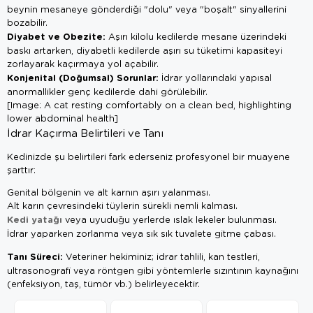
beynin mesaneye gönderdiği "dolu" veya "boşalt" sinyallerini
bozabilir.
Diyabet ve Obezite:
Aşırı kilolu kedilerde mesane üzerindeki
baskı artarken, diyabetli kedilerde aşırı su tüketimi kapasiteyi
zorlayarak kaçırmaya yol açabilir.
Konjenital (Doğumsal) Sorunlar:
İdrar yollarındaki yapısal
anormallikler genç kedilerde dahi görülebilir.
[Image: A cat resting comfortably on a clean bed, highlighting
lower abdominal health]
İdrar Kaçırma Belirtileri ve Tanı
Kedinizde şu belirtileri fark ederseniz profesyonel bir muayene
şarttır:
Genital bölgenin ve alt karnın aşırı yalanması.
Alt karın çevresindeki tüylerin sürekli nemli kalması.
Kedi yatağı
veya uyuduğu yerlerde ıslak lekeler bulunması.
İdrar yaparken zorlanma veya sık sık tuvalete gitme çabası.
Tanı Süreci:
Veteriner hekiminiz; idrar tahlili, kan testleri,
ultrasonografi veya röntgen gibi yöntemlerle sızıntının kaynağını
(enfeksiyon, taş, tümör vb.) belirleyecektir.