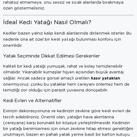
rahatsız etmemeye, onu sessiz ve sıcak alanlarda bırakmaya
özen göstermelisiniz.
İdeal Kedi Yatağı Nasıl Olmalı?
Kediler bazen yalnız kalıp kendi alanlarında dinlenmek isterler. Bu
kedi yatağı
nedenle ona ait özel bir
bulunması konforu için
önemlidir.
Yatak Seçiminde Dikkat Edilmesi Gerekenler
Kaliteli bir kedi yatağı yumuşak, rahat ve kolay temizlenebilir
olmalıdır. Yıkanabilir kumaşlar hijyen açısından büyük avantaj
hasır yatakları
sağlar. Ancak sadece görsel amaçlı üretilen
önermiyoruz; çünkü bu yataklar hem cereyanı önlemez hem de
temizliği zor olduğu için parazit yuvasına dönüşebilir.
Kedi Evleri ve Alternatifler
kedi evleri
Evinizin dekorasyonuna ve kedinizin zevkine göre
de
tercih edebilirsiniz. Önemli olan, yatağın hava akımlarına
(cereyana) karşı korunaklı bir köşeye yerleştirilmesidir. Kedinizin
bir yatağı benimsemesi için onun zevkine hitap etmesi gerektiğini
unutmayın; bazen en pahalı yatak yerine basit bir karton kutuyu