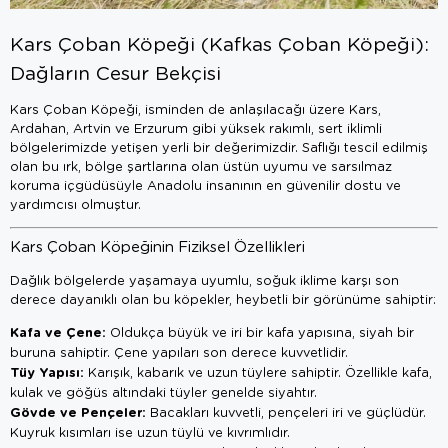
Kars Çoban Köpeği (Kafkas Çoban Köpeği):
Dağların Cesur Bekçisi
Kars Çoban Köpeği, isminden de anlaşılacağı üzere Kars,
Ardahan, Artvin ve Erzurum gibi yüksek rakımlı, sert iklimli
bölgelerimizde yetişen yerli bir değerimizdir. Saflığı tescil edilmiş
olan bu ırk, bölge şartlarına olan üstün uyumu ve sarsılmaz
koruma içgüdüsüyle Anadolu insanının en güvenilir dostu ve
yardımcısı olmuştur.
Kars Çoban Köpeğinin Fiziksel Özellikleri
Dağlık bölgelerde yaşamaya uyumlu, soğuk iklime karşı son
derece dayanıklı olan bu köpekler, heybetli bir görünüme sahiptir:
Kafa ve Çene:
Oldukça büyük ve iri bir kafa yapısına, siyah bir
buruna sahiptir. Çene yapıları son derece kuvvetlidir.
Tüy Yapısı:
Karışık, kabarık ve uzun tüylere sahiptir. Özellikle kafa,
kulak ve göğüs altındaki tüyler genelde siyahtır.
Gövde ve Pençeler:
Bacakları kuvvetli, pençeleri iri ve güçlüdür.
Kuyruk kısımları ise uzun tüylü ve kıvrımlıdır.