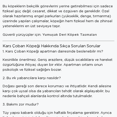
Bu köpeklerin bekçilik görevlerini yerine getirebilmesi için sadece
fiziksel güç değil; cesaret, dikkat ve özgüven de gereklidir. Özel
olarak hazırlanmış engel parkurları (yükseklik, denge, tırmanma)
üzerinde yapılan çalışmalar, köpeğin hem fiziksel hem de zihinsel
yeteneklerini en üst seviyeye taşır.
Yumuşak Deri Köpek Tasmaları
Güvenli yürüyüşler için:
Kars Çoban Köpeği Hakkında Sıkça Sorulan Sorular
1. Kars Çoban Köpeği apartman dairesinde beslenebilir mi?
Kesinlikle önerilmez. Geniş arazilere, düşük sıcaklıklara ve hareket
özgürlüğüne ihtiyaç duyan bir ırktır. Apartman ortamı onun
psikolojik ve fiziksel sağlığını bozar.
2. Bu ırk yabancılara karşı nasıldır?
Doğası gereği son derece korumacı ve ihtiyatlıdır. Kendi ailesine
karşı çok uysal olsa da yabancıları tehdit olarak algılayabilir; bu
nedenle bahçeli alanlarda kontrol altında tutulmalıdır.
3. Bakımı zor mudur?
Tüy yapısı kabarık olduğu için haftalık fırçalama gerektirir. Ayrıca