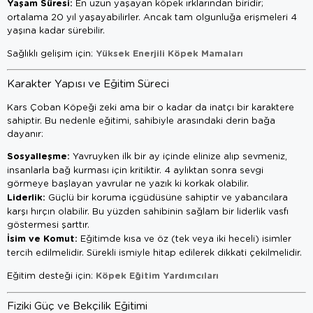
Yaşam Süresi:
En uzun yaşayan köpek ırklarından biridir;
ortalama 20 yıl yaşayabilirler. Ancak tam olgunluğa erişmeleri 4
yaşına kadar sürebilir.
Yüksek Enerjili Köpek Mamaları
Sağlıklı gelişim için:
Karakter Yapısı ve Eğitim Süreci
Kars Çoban Köpeği zeki ama bir o kadar da inatçı bir karaktere
sahiptir. Bu nedenle eğitimi, sahibiyle arasındaki derin bağa
dayanır:
Sosyalleşme:
Yavruyken ilk bir ay içinde elinize alıp sevmeniz,
insanlarla bağ kurması için kritiktir. 4 aylıktan sonra sevgi
görmeye başlayan yavrular ne yazık ki korkak olabilir.
Liderlik:
Güçlü bir koruma içgüdüsüne sahiptir ve yabancılara
karşı hırçın olabilir. Bu yüzden sahibinin sağlam bir liderlik vasfı
göstermesi şarttır.
İsim ve Komut:
Eğitimde kısa ve öz (tek veya iki heceli) isimler
tercih edilmelidir. Sürekli ismiyle hitap edilerek dikkati çekilmelidir.
Köpek Eğitim Yardımcıları
Eğitim desteği için:
Fiziki Güç ve Bekçilik Eğitimi