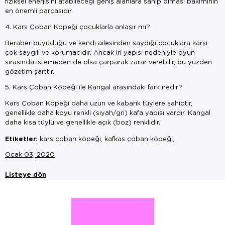
fiziksel enerjisini atabileceği geniş alanlara sahip olması bakımının
en önemli parçasıdır.
4. Kars Çoban Köpeği çocuklarla anlaşır mı?
Beraber büyüdüğü ve kendi ailesinden saydığı çocuklara karşı
çok saygılı ve korumacıdır. Ancak iri yapısı nedeniyle oyun
sırasında istemeden de olsa çarparak zarar verebilir, bu yüzden
gözetim şarttır.
5. Kars Çoban Köpeği ile Kangal arasındaki fark nedir?
Kars Çoban Köpeği daha uzun ve kabarık tüylere sahiptir,
genellikle daha koyu renkli (siyah/gri) kafa yapısı vardır. Kangal
daha kısa tüylü ve genellikle açık (boz) renklidir.
Etiketler:
kars çoban köpeği, kafkas çoban köpeği,
Ocak 03, 2020
Listeye dön