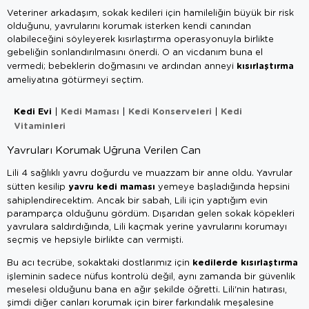
Veteriner arkadaşım, sokak kedileri için hamileliğin büyük bir risk
olduğunu, yavrularını korumak isterken kendi canından
olabileceğini söyleyerek kısırlaştırma operasyonuyla birlikte
gebeliğin sonlandırılmasını önerdi. O an vicdanım buna el
kısırlaştırma
vermedi; bebeklerin doğmasını ve ardından anneyi
ameliyatına götürmeyi seçtim.
Kedi Evi
Kedi Maması
Kedi Konserveleri
Kedi
|
|
|
Vitaminleri
Yavruları Korumak Uğruna Verilen Can
Lili 4 sağlıklı yavru doğurdu ve muazzam bir anne oldu. Yavrular
yavru kedi maması
sütten kesilip
yemeye başladığında hepsini
sahiplendirecektim. Ancak bir sabah, Lili için yaptığım evin
paramparça olduğunu gördüm. Dışarıdan gelen sokak köpekleri
yavrulara saldırdığında, Lili kaçmak yerine yavrularını korumayı
seçmiş ve hepsiyle birlikte can vermişti.
kedilerde kısırlaştırma
Bu acı tecrübe, sokaktaki dostlarımız için
işleminin sadece nüfus kontrolü değil, aynı zamanda bir güvenlik
meselesi olduğunu bana en ağır şekilde öğretti. Lili'nin hatırası,
şimdi diğer canları korumak için birer farkındalık meşalesine