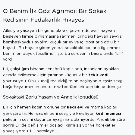
O Benim İlk Göz Ağrımdı: Bir Sokak
Kedisinin Fedakarlık Hikayesi
Ailesiyle yaşayan bir genç olarak, çevremde evcil hayvan
besleyen kimse olmamasına rağmen içimdeki hayvan sevgisi
bambaşkaydı. Hayalim; küçük bir ev ve içi dostlarla dolu bir
hayattı. Bu hayale giden yolda, sokaktaki canlarla ilgilenmek
benim en büyük tesellimdi. İşte bu serüvenin başrolünde "Lili"
vardı.
Lili, çalıştığım binanın sensörlü kapısında, insanların ayakları
tekir kedi
altında ezilmemek için çırpınan küçücük bir
yavrusuydu. Onu kucağıma aldığım an başlayan o eşsiz sevgi
bağı, hayatımın en unutulmaz tecrübelerinden birine dönüştü.
Sokaktaki Zorlu Yaşam ve Annelik İçgüdüsü
kedi evi
Lili için hemen kapının önüne bir
ve mama kapları
kedi maması
yerleştirdim. Her sabah beni sevgiyle karşılıyor,
paketinin sesini duyunca ayağıma dolanıyordu. Ancak bir süre
sonra Lili’de değişimler başladı; karnı şişiyor ve hareketleri
yavaşlıyordu. Lili hamileydi.