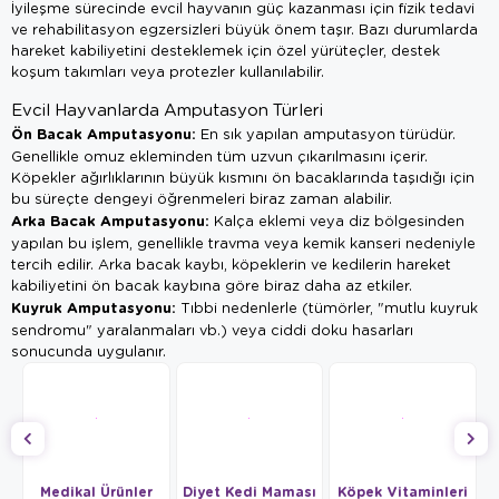
İyileşme sürecinde evcil hayvanın güç kazanması için fizik tedavi
ve rehabilitasyon egzersizleri büyük önem taşır. Bazı durumlarda
hareket kabiliyetini desteklemek için özel yürüteçler, destek
koşum takımları veya protezler kullanılabilir.
Evcil Hayvanlarda Amputasyon Türleri
Ön Bacak Amputasyonu:
En sık yapılan amputasyon türüdür.
Genellikle omuz ekleminden tüm uzvun çıkarılmasını içerir.
Köpekler ağırlıklarının büyük kısmını ön bacaklarında taşıdığı için
bu süreçte dengeyi öğrenmeleri biraz zaman alabilir.
Arka Bacak Amputasyonu:
Kalça eklemi veya diz bölgesinden
yapılan bu işlem, genellikle travma veya kemik kanseri nedeniyle
tercih edilir. Arka bacak kaybı, köpeklerin ve kedilerin hareket
kabiliyetini ön bacak kaybına göre biraz daha az etkiler.
Kuyruk Amputasyonu:
Tıbbi nedenlerle (tümörler, "mutlu kuyruk
sendromu" yaralanmaları vb.) veya ciddi doku hasarları
sonucunda uygulanır.
Medikal Ürünler
Diyet Kedi Maması
Köpek Vitaminleri
K