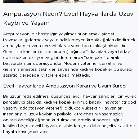
Amputasyon Nedir? Evcil Hayvanlarda Uzuv
Kaybı ve Yaşam
Amputasyon; bir hastalığın yayılmasını önlemek, şiddetli
travmaları gidermek veya dindirilemeyen kronik ağrıları dindirmek
amacıyla bir uzvun cerrahi olarak vücuttan uzaklaştırılmasıdır.
Genellikle kanser (osteosarkom), ağır trafik kazaları veya tedavi
edilemez enfeksiyonlar gibi durumlarda "son çare" olarak
başvurulan bir operasyondur. Modern veteriner cerrahisi ve
gelişmiş anestezi teknikleri sayesinde kedi ve köpekler bu süreci
şaşırtıcı derecede iyi tolere edebilmektedir.
Evcil Hayvanlarda Amputasyon Kararı ve Uyum Süreci
Bir uzvun feda edilmesi düşüncesi evcil hayvan sahipleri için yürek
parçalayıcı olsa da, kedi ve köpeklerin "üç bacaklı hayata" (tripod
yaşam) adaptasyon yeteneği oldukça yüksektir. Hayvanlar,
insanlar gibi uzuv kaybının psikolojik travmasını yaşamazlar;
onların önceliği ağrıdan kurtulmaktır. Ameliyat sonrası ağrısı
kesilen birçok evcil hayvan, eskisinden çok daha neşeli ve aktif bir
hayata kavuşmaktadır.