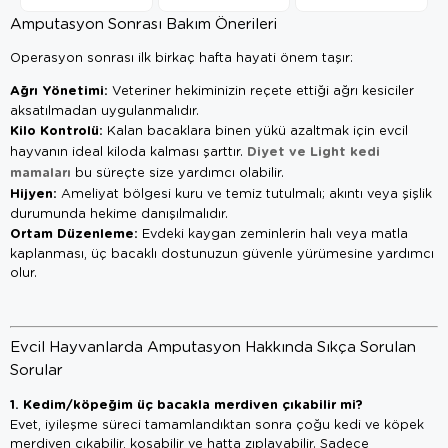
Amputasyon Sonrası Bakım Önerileri
Operasyon sonrası ilk birkaç hafta hayati önem taşır:
Ağrı Yönetimi:
Veteriner hekiminizin reçete ettiği ağrı kesiciler
aksatılmadan uygulanmalıdır.
Kilo Kontrolü:
Kalan bacaklara binen yükü azaltmak için evcil
Diyet ve Light kedi
hayvanın ideal kiloda kalması şarttır.
mamaları
bu süreçte size yardımcı olabilir.
Hijyen:
Ameliyat bölgesi kuru ve temiz tutulmalı; akıntı veya şişlik
durumunda hekime danışılmalıdır.
Ortam Düzenleme:
Evdeki kaygan zeminlerin halı veya matla
kaplanması, üç bacaklı dostunuzun güvenle yürümesine yardımcı
olur.
Evcil Hayvanlarda Amputasyon Hakkında Sıkça Sorulan
Sorular
1. Kedim/köpeğim üç bacakla merdiven çıkabilir mi?
Evet, iyileşme süreci tamamlandıktan sonra çoğu kedi ve köpek
merdiven çıkabilir, koşabilir ve hatta zıplayabilir. Sadece