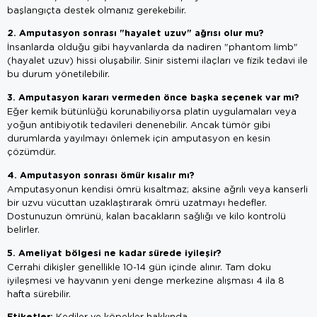
başlangıçta destek olmanız gerekebilir.
2. Amputasyon sonrası "hayalet uzuv" ağrısı olur mu?
İnsanlarda olduğu gibi hayvanlarda da nadiren "phantom limb"
(hayalet uzuv) hissi oluşabilir. Sinir sistemi ilaçları ve fizik tedavi ile
bu durum yönetilebilir.
3. Amputasyon kararı vermeden önce başka seçenek var mı?
Eğer kemik bütünlüğü korunabiliyorsa platin uygulamaları veya
yoğun antibiyotik tedavileri denenebilir. Ancak tümör gibi
durumlarda yayılmayı önlemek için amputasyon en kesin
çözümdür.
4. Amputasyon sonrası ömür kısalır mı?
Amputasyonun kendisi ömrü kısaltmaz; aksine ağrılı veya kanserli
bir uzvu vücuttan uzaklaştırarak ömrü uzatmayı hedefler.
Dostunuzun ömrünü, kalan bacakların sağlığı ve kilo kontrolü
belirler.
5. Ameliyat bölgesi ne kadar sürede iyileşir?
Cerrahi dikişler genellikle 10-14 gün içinde alınır. Tam doku
iyileşmesi ve hayvanın yeni denge merkezine alışması 4 ila 8
hafta sürebilir.
Etiketler:
Kediler ve köpekler hakkında