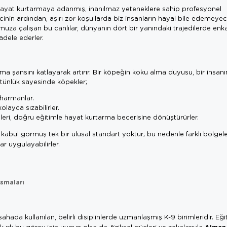
hayat kurtarmaya adanmış, inanılmaz yeteneklere sahip profesyonel
cinin ardından, aşırı zor koşullarda biz insanların hayal bile edemeye
z omuza çalışan bu canlılar, dünyanın dört bir yanındaki trajedilerde enk
adele ederler.
ü
şma şansını katlayarak artırır. Bir köpeğin koku alma duyusu, bir insanı
tünlük sayesinde köpekler;
 harmanlar.
layca sızabilirler.
leri, doğru eğitimle hayat kurtarma becerisine dönüştürürler.
bul görmüş tek bir ulusal standart yoktur; bu nedenle farklı bölgele
ar uygulayabilirler.
smaları
hada kullanılan, belirli disiplinlerde uzmanlaşmış K-9 birimleridir. Eği
Alman
ok ırk bu görev için uygun olsa da, fiziksel güçleri ve zekalarıyla