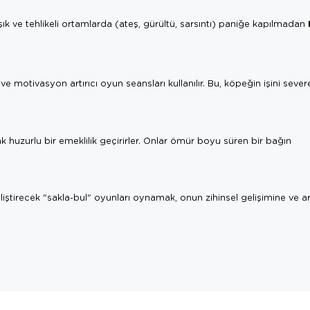
ve tehlikeli ortamlarda (ateş, gürültü, sarsıntı) paniğe kapılmadan
e motivasyon artırıcı oyun seansları kullanılır. Bu, köpeğin işini sever
arak huzurlu bir emeklilik geçirirler. Onlar ömür boyu süren bir bağın
ştirecek "sakla-bul" oyunları oynamak, onun zihinsel gelişimine ve a