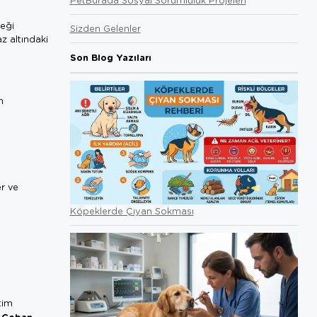
ceği
Sizden Gelenler
az altındaki
Son Blog Yazıları
n
r ve
Köpeklerde Çıyan Sokması
tim
 Çoban