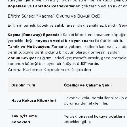
Köpekleri
Labrador Retrieverlar
ve
en çok tercih edilen ırklar ar
Eğitim Süreci: "Kaçma" Oyunu ve Büyük Ödül
Eğitimin temeli, köpek ve sahibi arasındaki sarsılmaz bağdır. Gene
Kaçma (Runaway) Egzersizi:
Sahibi köpekten kaçarken köpeğin t
heyecan verici bir oyun seansı
yemekle değil,
ile ödüllendirilir.
Tahrik ve Motivasyon:
Zamanla yabancı kişilerin kaçması ve köpe
değil, tutkuyla bağlı olduğu bir oyun olarak görmesini sağlar.
Zorluk Seviyesi:
Eğitim ilerledikçe; mesafe artırılır, gece aramala
sonunda köpeği bekleyen bir "büyük ödül" vardır.
Arama Kurtarma Köpeklerinin Disiplinleri
Disiplin Türü
Özelliği ve Çalışma Şekli
Havadaki koku partiküllerini takip 
Hava Kokusu Köpekleri
durumundan etkilenirler.
Takip/İzleme
Yerdeki bireysel kokuya odaklanırla
Köpekleri
köpekleri gibi).