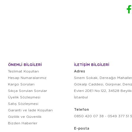
ÖNEMLİ BİLGİLERİ
İLETİŞİM BİLGİLERİ
Adres
Teslimat Koşulları
Hesap Numaralarımız
Sinem Sokak, Dereağzı Mahalles
Kargo Soruları
Gökalp Caddesi, Gürpınar, Deni
Sıkça Sorulan Sorular
Evleri 2DE1 No:122, 34528 Beyli
Üyelik Sözleşmesi
İstanbul
Satış Sözleşmesi
Telefon
Garanti ve İade Koşulları
0850 420 07 38 - 0549 377 51 5
Gizlilik ve Güvenlik
Bizden Haberler
E-posta