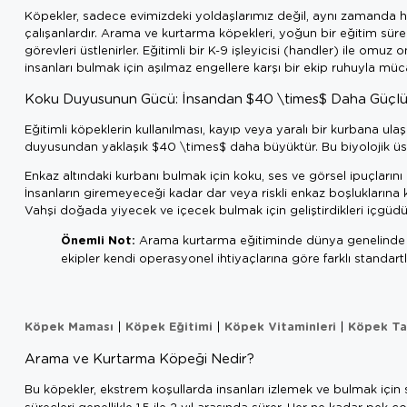
Köpekler, sadece evimizdeki yoldaşlarımız değil, aynı zamanda 
çalışanlardır. Arama ve kurtarma köpekleri, yoğun bir eğitim süre
görevleri üstlenirler. Eğitimli bir K-9 işleyicisi (handler) ile omu
insanları bulmak için aşılmaz engellere karşı bir ekip ruhuyla müc
Koku Duyusunun Gücü: İnsandan $40 \times$ Daha Güçl
Eğitimli köpeklerin kullanılması, kayıp veya yaralı bir kurbana ula
duyusundan yaklaşık $40 \times$ daha büyüktür. Bu biyolojik üs
Enkaz altındaki kurbanı bulmak için koku, ses ve görsel ipuçlarını
İnsanların giremeyeceği kadar dar veya riskli enkaz boşluklarına ko
Vahşi doğada yiyecek ve içecek bulmak için geliştirdikleri içgüdü
Önemli Not:
Arama kurtarma eğitiminde dünya genelinde ka
ekipler kendi operasyonel ihtiyaçlarına göre farklı standartl
Köpek Maması
Köpek Eğitimi
Köpek Vitaminleri
Köpek Ta
|
|
|
Arama ve Kurtarma Köpeği Nedir?
Bu köpekler, ekstrem koşullarda insanları izlemek ve bulmak için sa
süreçleri genellikle 1.5 ile 2 yıl arasında sürer. Her ne kadar pek ç