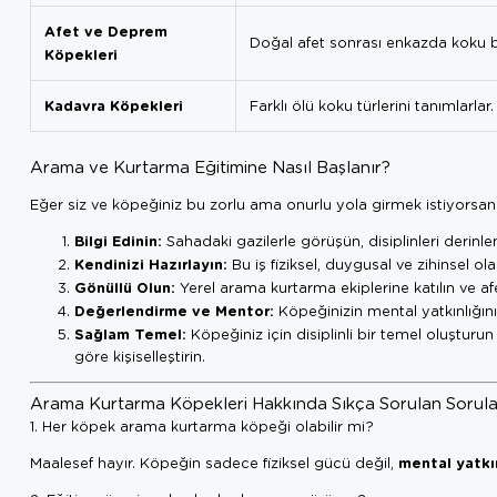
Afet ve Deprem
Doğal afet sonrası enkazda koku bulm
Köpekleri
Kadavra Köpekleri
Farklı ölü koku türlerini tanımlarlar
Arama ve Kurtarma Eğitimine Nasıl Başlanır?
Eğer siz ve köpeğiniz bu zorlu ama onurlu yola girmek istiyorsanız
Bilgi Edinin:
Sahadaki gazilerle görüşün, disiplinleri derinl
Kendinizi Hazırlayın:
Bu iş fiziksel, duygusal ve zihinsel ola
Gönüllü Olun:
Yerel arama kurtarma ekiplerine katılın ve a
Değerlendirme ve Mentor:
Köpeğinizin mental yatkınlığını 
Sağlam Temel:
Köpeğiniz için disiplinli bir temel oluşturu
göre kişiselleştirin.
Arama Kurtarma Köpekleri Hakkında Sıkça Sorulan Sorula
1. Her köpek arama kurtarma köpeği olabilir mi?
mental yatkın
Maalesef hayır. Köpeğin sadece fiziksel gücü değil,