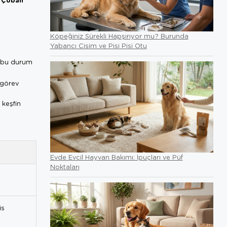
Köpeğiniz Sürekli Hapşırıyor mu? Burunda
Yabancı Cisim ve Pisi Pisi Otu
, bu durum
 görev
 keşfin
Evde Evcil Hayvan Bakımı: İpuçları ve Püf
Noktaları
is