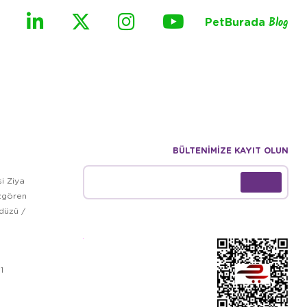
PetBurada
Blog
BÜLTENİMİZE KAYIT OLUN
i Ziya
zgören
kdüzü /
1