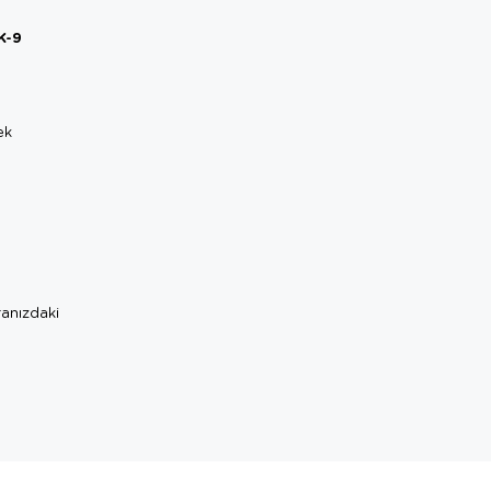
K-9
ek
ranızdaki