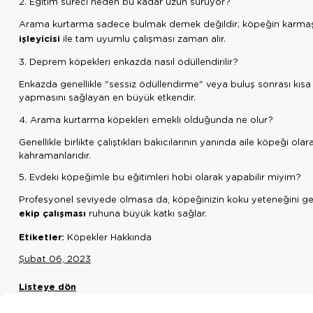
2. Eğitim süreci neden bu kadar uzun sürüyor?
Arama kurtarma sadece bulmak demek değildir; köpeğin karmaşık 
işleyicisi
ile tam uyumlu çalışması zaman alır.
3. Deprem köpekleri enkazda nasıl ödüllendirilir?
Enkazda genellikle "sessiz ödüllendirme" veya buluş sonrası kısa v
yapmasını sağlayan en büyük etkendir.
4. Arama kurtarma köpekleri emekli olduğunda ne olur?
Genellikle birlikte çalıştıkları bakıcılarının yanında aile köpeği ol
kahramanlarıdır.
5. Evdeki köpeğimle bu eğitimleri hobi olarak yapabilir miyim?
Profesyonel seviyede olmasa da, köpeğinizin koku yeteneğini geli
ekip çalışması
ruhuna büyük katkı sağlar.
Etiketler:
Köpekler Hakkında
Şubat 06, 2023
Listeye dön