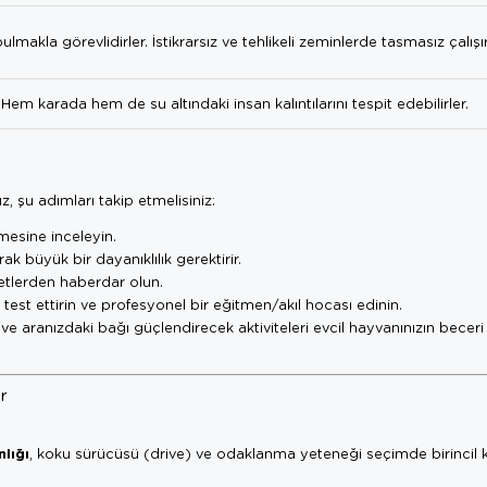
akla görevlidirler. İstikrarsız ve tehlikeli zeminlerde tasmasız çalışır
. Hem karada hem de su altındaki insan kalıntılarını tespit edebilirler.
, şu adımları takip etmelisiniz:
emesine inceleyin.
rak büyük bir dayanıklılık gerektirir.
fetlerden haberdar olun.
test ettirin ve profesyonel bir eğitmen/akıl hocası edinin.
n ve aranızdaki bağı güçlendirecek aktiviteleri evcil hayvanınızın becer
r
lığı
, koku sürücüsü (drive) ve odaklanma yeteneği seçimde birincil kr