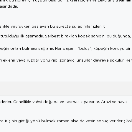
asındadır.
llikle yavruyken başlayan bu süreçte şu adımlar izlenir:
utulduğu ilk aşamadır. Serbest bırakılan köpek sahibini bulduğunda
ğin onları bulması sağlanır. Her başarılı "buluş", köpeğin konuyu bir
rı eklenir veya rüzgar yönü gibi zorlayıcı unsurlar devreye sokulur. Her
ederler. Genellikle vahşi doğada ve tasmasız çalışırlar. Arazi ve hava
r. Kişinin gittiği yönü bulmak zaman alsa da kesin sonuç verirler (Pol