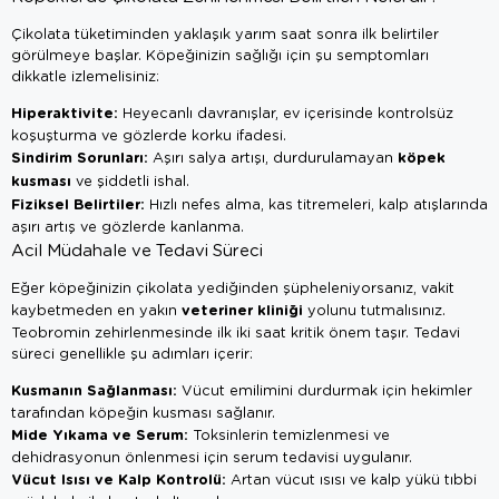
Çikolata tüketiminden yaklaşık yarım saat sonra ilk belirtiler
görülmeye başlar. Köpeğinizin sağlığı için şu semptomları
dikkatle izlemelisiniz:
Hiperaktivite:
Heyecanlı davranışlar, ev içerisinde kontrolsüz
koşuşturma ve gözlerde korku ifadesi.
Sindirim Sorunları:
köpek
Aşırı salya artışı, durdurulamayan
kusması
ve şiddetli ishal.
Fiziksel Belirtiler:
Hızlı nefes alma, kas titremeleri, kalp atışlarında
aşırı artış ve gözlerde kanlanma.
Acil Müdahale ve Tedavi Süreci
Eğer köpeğinizin çikolata yediğinden şüpheleniyorsanız, vakit
veteriner kliniği
kaybetmeden en yakın
yolunu tutmalısınız.
Teobromin zehirlenmesinde ilk iki saat kritik önem taşır. Tedavi
süreci genellikle şu adımları içerir:
Kusmanın Sağlanması:
Vücut emilimini durdurmak için hekimler
tarafından köpeğin kusması sağlanır.
Mide Yıkama ve Serum:
Toksinlerin temizlenmesi ve
dehidrasyonun önlenmesi için serum tedavisi uygulanır.
Vücut Isısı ve Kalp Kontrolü:
Artan vücut ısısı ve kalp yükü tıbbi