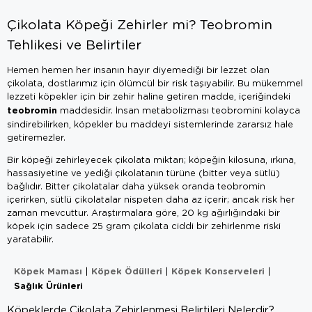
Çikolata Köpeği Zehirler mi? Teobromin
Tehlikesi ve Belirtiler
Hemen hemen her insanın hayır diyemediği bir lezzet olan
çikolata, dostlarımız için ölümcül bir risk taşıyabilir. Bu mükemmel
lezzeti köpekler için bir zehir haline getiren madde, içeriğindeki
teobromin
maddesidir. İnsan metabolizması teobromini kolayca
sindirebilirken, köpekler bu maddeyi sistemlerinde zararsız hale
getiremezler.
Bir köpeği zehirleyecek çikolata miktarı; köpeğin kilosuna, ırkına,
hassasiyetine ve yediği çikolatanın türüne (bitter veya sütlü)
bağlıdır. Bitter çikolatalar daha yüksek oranda teobromin
içerirken, sütlü çikolatalar nispeten daha az içerir; ancak risk her
zaman mevcuttur. Araştırmalara göre, 20 kg ağırlığındaki bir
köpek için sadece 25 gram çikolata ciddi bir zehirlenme riski
yaratabilir.
Köpek Maması
Köpek Ödülleri
Köpek Konserveleri
|
|
|
Sağlık Ürünleri
Köpeklerde Çikolata Zehirlenmesi Belirtileri Nelerdir?