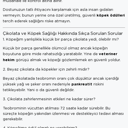
müdahale ile kontrol altına alınır.
Dostunuzun tatlı ihtiyacını karşılamak için asla insan gıdaları
köpek ödülleri
vermeyin; bunun yerine ona özel üretilmiş, güvenli
tercih ederek sağlığını riske atmayın.
Çikolata ve Köpek Sağlığı Hakkında Sıkça Sorulan Sorular
1. Köpeğim yanlışlıkla küçük bir parça çikolata yedi, ölebilir mi?
Küçük bir parça genellikle ölümcül olmaz ancak köpeğin
veteriner
boyutuna göre mide rahatsızlığı yaratabilir. Yine de
hekim
görüşü almak ve köpeği gözlemlemek en güvenli yoldur.
2. Beyaz çikolata da köpekler için zehirli midir?
Beyaz çikolatada teobromin oranı çok düşüktür ancak içerdiği
pankreatit
yüksek yağ ve şeker oranı nedeniyle
riskini
tetikleyebilir. Yani o da güvenli değildir.
3. Çikolata zehirlenmesinin etkileri ne kadar sürer?
Teobrominin vücuttan atılması 72 saate kadar sürebilir. Bu
süreçte köpeğin yakından izlenmesi ve destekleyici tedavi alması
gerekebilir.
4. Köpeğime ödül olarak ne verebilirim?