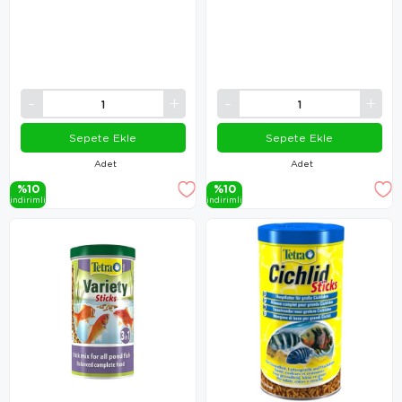
Sepete Ekle
Sepete Ekle
Adet
Adet
%10
%10
i̇ndi̇ri̇mli̇
i̇ndi̇ri̇mli̇