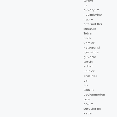
türleri
ve
akvaryum
hacimlerine
uygun
alternatifler
sunarak
Tetra
balık
yemleri
kategorisi
içerisinde
güvenle
tercih
edilen
ürünler
arasında
yer
alır.
Günlük
beslenmeden
özel
bakım
süreçlerine
kadar