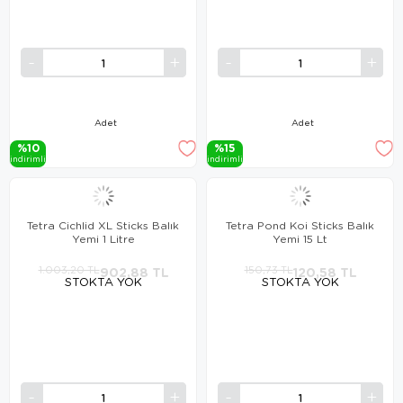
Adet
Adet
%10
%15
i̇ndi̇ri̇mli̇
i̇ndi̇ri̇mli̇
Tetra Cichlid XL Sticks Balık
Tetra Pond Koi Sticks Balık
Yemi 1 Litre
Yemi 15 Lt
1.003,20 TL
902,88 TL
150,73 TL
120,58 TL
STOKTA YOK
STOKTA YOK