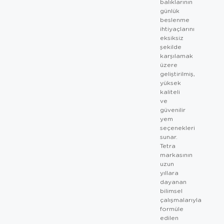
balıklarının
günlük
beslenme
ihtiyaçlarını
eksiksiz
şekilde
karşılamak
üzere
geliştirilmiş,
yüksek
kaliteli
ve
güvenilir
yem
seçenekleri
sunar.
Tetra
markasının
uzun
yıllara
dayanan
bilimsel
çalışmalarıyla
formüle
edilen