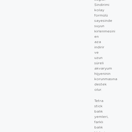
Sindirimi
kolay
formülü
sayesinde
suyun
kirlenmesini
en
aza
indirir
ve
uzun
süreli
akvaryum
hijyeninin
korunmasına
destek
olur.
Tetra
stick
balık
yemleri,
farklı
balık