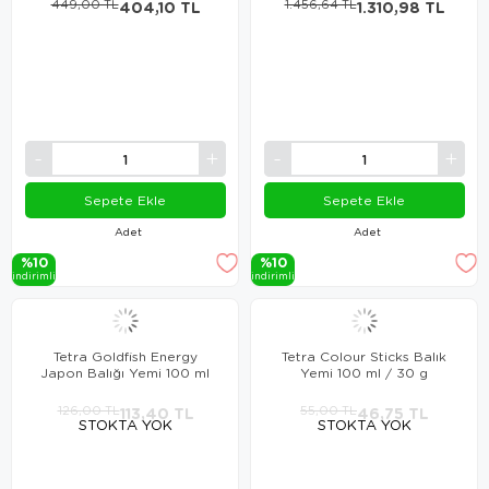
449,00 TL
404,10 TL
1.456,64 TL
1.310,98 TL
Sepete Ekle
Sepete Ekle
Adet
Adet
%10
%10
i̇ndi̇ri̇mli̇
i̇ndi̇ri̇mli̇
Tetra Goldfish Energy
Tetra Colour Sticks Balık
Japon Balığı Yemi 100 ml
Yemi 100 ml / 30 g
126,00 TL
113,40 TL
55,00 TL
46,75 TL
STOKTA YOK
STOKTA YOK