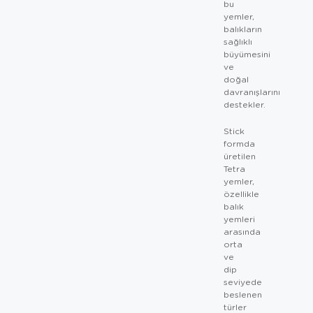
bu
yemler,
balıkların
sağlıklı
büyümesini
ve
doğal
davranışlarını
destekler.
Stick
formda
üretilen
Tetra
yemler,
özellikle
balık
yemleri
arasında
orta
ve
dip
seviyede
beslenen
türler