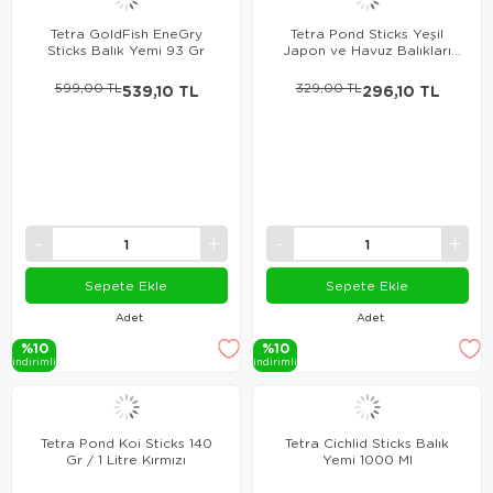
Tetra GoldFish EneGry
Tetra Pond Sticks Yeşil
Sticks Balık Yemi 93 Gr
Japon ve Havuz Balıkları
için Yemi 1000 Ml / 100 Gr
599,00 TL
539,10 TL
329,00 TL
296,10 TL
Sepete Ekle
Sepete Ekle
Adet
Adet
%10
%10
i̇ndi̇ri̇mli̇
i̇ndi̇ri̇mli̇
Tetra Pond Koi Sticks 140
Tetra Cichlid Sticks Balık
Gr / 1 Litre Kırmızı
Yemi 1000 Ml