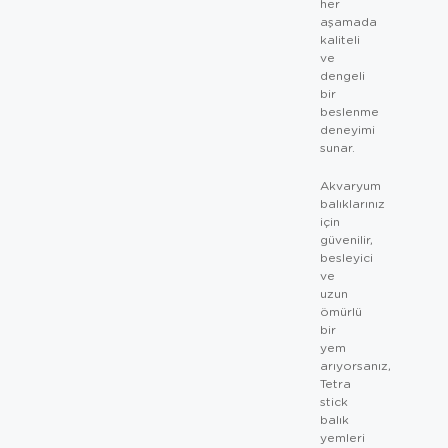
her
aşamada
kaliteli
ve
dengeli
bir
beslenme
deneyimi
sunar.
Akvaryum
balıklarınız
için
güvenilir,
besleyici
ve
uzun
ömürlü
bir
yem
arıyorsanız,
Tetra
stick
balık
yemleri