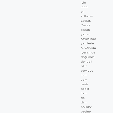
için
ideal
bir
kullanım
sağlar.
Yavaş
batan
yapısı
sayesinde
yemlerin
akvaryum
içerisinde
dağılması
dengeli
olur,
böylece
hem
yem
israfı
azalır
hem
de
tüm
balıklar
besine