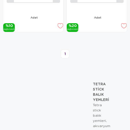
Adet
Adet
%10
%20
i̇ndi̇ri̇mli̇
i̇ndi̇ri̇mli̇
1
TETRA
STICK
BALIK
YEMLERI
Tetra
stick
balık
yemleri,
akvaryum