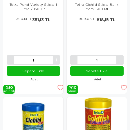
Tetra Pond Variety Sticks 1
Tetra Cichlid Sticks Balık
Litre / 150 Gr
Yemi 500 Ml
390,14 TL
351,13 TL
909,06 TL
818,15 TL
Sepete Ekle
Sepete Ekle
Adet
Adet
%10
%10
i̇ndi̇ri̇mli̇
i̇ndi̇ri̇mli̇