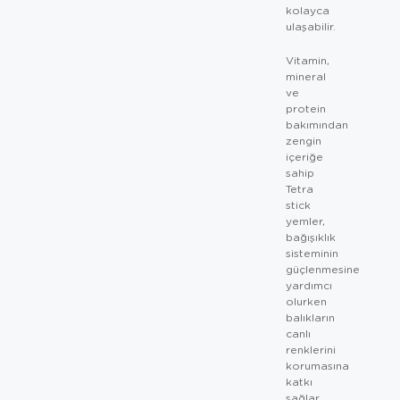
kolayca
ulaşabilir.
Vitamin,
mineral
ve
protein
bakımından
zengin
içeriğe
sahip
Tetra
stick
yemler,
bağışıklık
sisteminin
güçlenmesine
yardımcı
olurken
balıkların
canlı
renklerini
korumasına
katkı
sağlar.