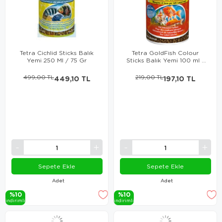
Tetra Cichlid Sticks Balık
Tetra GoldFish Colour
Yemi 250 Ml / 75 Gr
Sticks Balık Yemi 100 ml /
30 gr
499,00 TL
449,10 TL
219,00 TL
197,10 TL
Sepete Ekle
Sepete Ekle
Adet
Adet
%10
%10
i̇ndi̇ri̇mli̇
i̇ndi̇ri̇mli̇