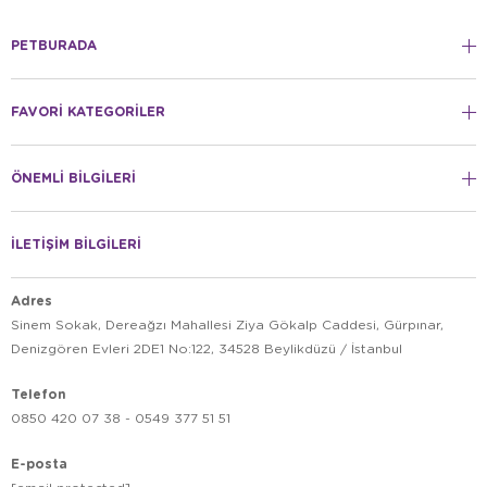
PETBURADA
FAVORİ KATEGORİLER
ÖNEMLİ BİLGİLERİ
İLETİŞİM BİLGİLERİ
Adres
Sinem Sokak, Dereağzı Mahallesi Ziya Gökalp Caddesi, Gürpınar,
Denizgören Evleri 2DE1 No:122, 34528 Beylikdüzü / İstanbul
Telefon
0850 420 07 38 - 0549 377 51 51
E-posta