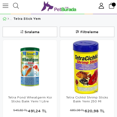
Tetra Stick Yem
Sıralama
Filtreleme
Tetra Pond Wheatgerm Koi
Tetra Cichlid Shrimp Sticks
Sticks Balık Yemi 1 Litre
Balık Yemi 250 Ml
545,82 TL
491,24 TL
689,98 TL
620,98 TL