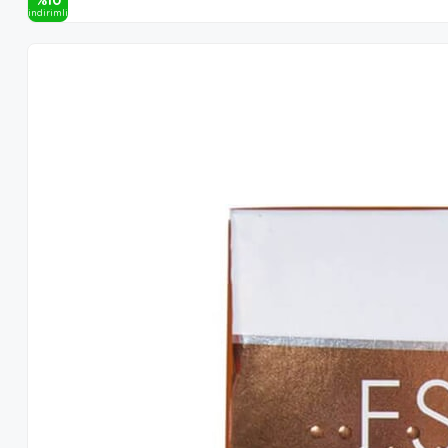
%10
i̇ndi̇ri̇mli̇