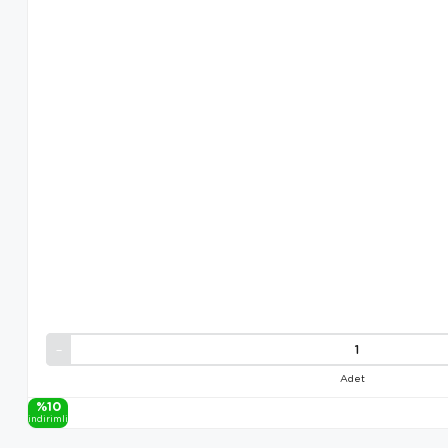
Adet
%10
i̇ndi̇ri̇mli̇