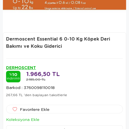
Dermoscent Essential 6 0-10 Kg Köpek Deri
Bakımı ve Koku Giderici
DERMOSCENT
1.966,50 TL
10
%
indirimli
2.185,00 TL
Barkod
:
3760098110018
267,66 TL
'den başlayan taksitlerle
Favorilere Ekle
Koleksiyona Ekle