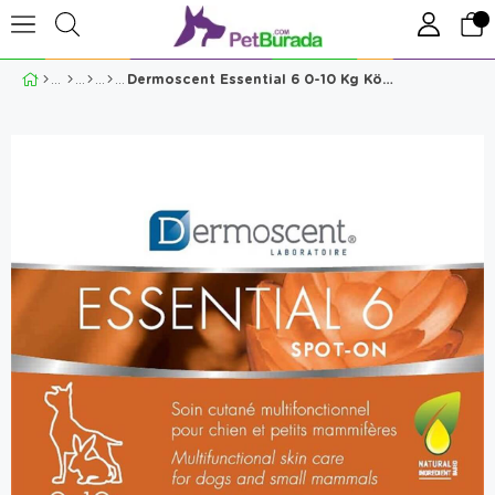
Dermoscent Essential 6 0-10 Kg Köpek Deri Bakımı ve Koku Giderici