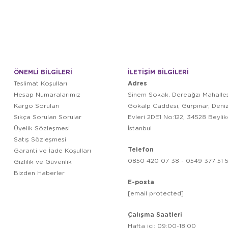
ÖNEMLİ BİLGİLERİ
İLETİŞİM BİLGİLERİ
Adres
Teslimat Koşulları
Hesap Numaralarımız
Sinem Sokak, Dereağzı Mahalles
Kargo Soruları
Gökalp Caddesi, Gürpınar, Deni
Sıkça Sorulan Sorular
Evleri 2DE1 No:122, 34528 Beyli
Üyelik Sözleşmesi
İstanbul
Satış Sözleşmesi
Telefon
Garanti ve İade Koşulları
0850 420 07 38 - 0549 377 51 5
Gizlilik ve Güvenlik
Bizden Haberler
E-posta
[email protected]
Çalışma Saatleri
Hafta içi: 09:00-18:00