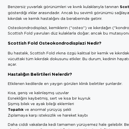
Scot
Benzersiz yuvarlak görünümleri ve kıvrık kulaklarıyla tanınan
gösterdiği ırklar arasındadır. Ancak bu sevimli görünümü sağl
kıkırdak ve kemik hastalığını da beraberinde getirir.
Osteokondrodisplazi, kemiklerin ("osteo") ve kıkırdağın ("kondro"
Scottish Fold yavruları düz kulaklarla doğar; ancak bu mutasyona 
Scottish Fold Osteokondrodisplazi Nedir?
Bu hastalık, Scottish Fold ırkına özgü kalıtsal bir kemik ve kıkır
vücuttaki tüm kıkırdak dokusunu etkiler. Bu durum, kedinin hayatı
açar.
Hastalığın Belirtileri Nelerdir?
Etkilenen kedilerde en yaygın görülen klinik belirtiler şunlardır:
Kısa, geniş ve kalınlaşmış uzuvlar
Esnekliğini kaybetmiş, sert ve kısa bir kuyruk
Şişmiş bilek ve ayak bileği eklemleri
Topallık
ve anormal yürüyüş şekli
Zıplamaya karşı isteksizlik ve hareket kaybı
Daha ciddi vakalarda kedi tamamen yürüyemez hale gelebilir. Bel