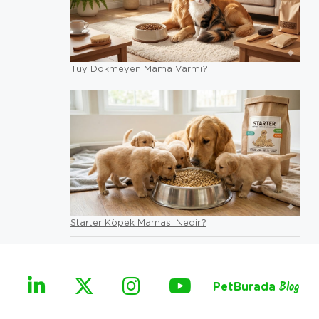
Tüy Dökmeyen Mama Varmı?
Starter Köpek Maması Nedir?
PetBurada
Blog