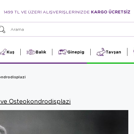
1499 TL VE ÜZERİ ALIŞVERİŞLERİNİZDE
KARGO ÜCRETSİZ
Kuş
Balık
Ginepig
Tavşan
ondrodisplazi
 ve Osteokondrodisplazi