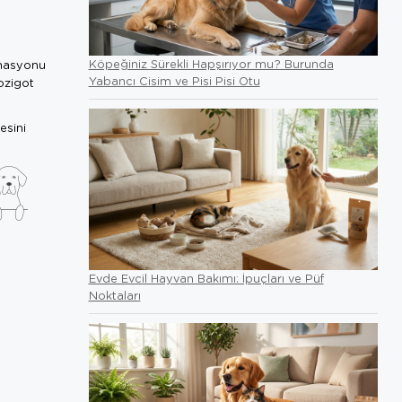
Köpeğiniz Sürekli Hapşırıyor mu? Burunda
rmasyonu
Yabancı Cisim ve Pisi Pisi Otu
ozigot
esini
Evde Evcil Hayvan Bakımı: İpuçları ve Püf
Noktaları