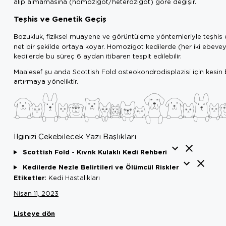
alıp almamasına (homozigot/heterozigot) göre değişir.
Teşhis ve Genetik Geçiş
Bozukluk, fiziksel muayene ve görüntüleme yöntemleriyle teşhis e
net bir şekilde ortaya koyar. Homozigot kedilerde (her iki ebeveyn
kedilerde bu süreç 6 aydan itibaren tespit edilebilir.
Maalesef şu anda Scottish Fold osteokondrodisplazisi için kesin b
artırmaya yöneliktir.
İlginizi Çekebilecek Yazı Başlıkları
Scottish Fold - Kıvrık Kulaklı Kedi Rehberi
Kedilerde Nezle Belirtileri ve Ölümcül Riskler
Etiketler:
Kedi Hastalıkları
Nisan 11, 2023
Listeye dön