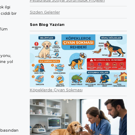
k ilgi
Sizden Gelenler
 ciddi bir
Son Blog Yazıları
 Tüm
yonu,
ine yol
Köpeklerde Çıyan Sokması
babasından