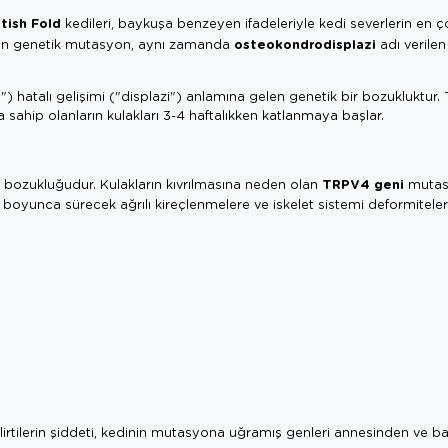
tish Fold
kedileri, baykuşa benzeyen ifadeleriyle kedi severlerin en ço
osteokondrodisplazi
ayan genetik mutasyon, aynı zamanda
adı verilen
) hatalı gelişimi ("displazi") anlamına gelen genetik bir bozukluktur.
sahip olanların kulakları 3-4 haftalıkken katlanmaya başlar.
TRPV4 geni
dak bozukluğudur. Kulakların kıvrılmasına neden olan
mutas
 boyunca sürecek ağrılı kireçlenmelere ve iskelet sistemi deformiteler
irtilerin şiddeti, kedinin mutasyona uğramış genleri annesinden ve 