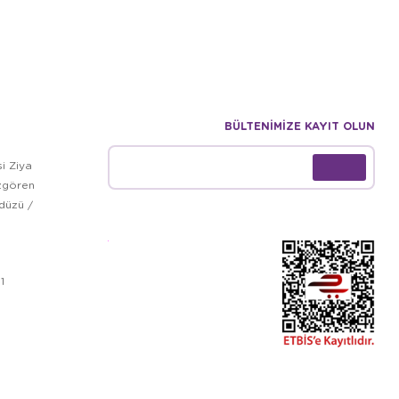
BÜLTENİMİZE KAYIT OLUN
i Ziya
zgören
kdüzü /
1