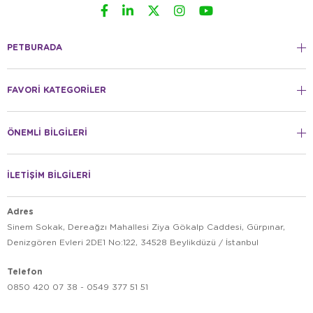
PETBURADA
FAVORİ KATEGORİLER
ÖNEMLİ BİLGİLERİ
İLETİŞİM BİLGİLERİ
Adres
Sinem Sokak, Dereağzı Mahallesi Ziya Gökalp Caddesi, Gürpınar,
Denizgören Evleri 2DE1 No:122, 34528 Beylikdüzü / İstanbul
Telefon
0850 420 07 38 - 0549 377 51 51