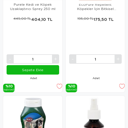
Purele Kedi ve Köpek
EcoPure Repellent
Uzaklaştırıcı Sprey 250 ml
Köpekler İçin Bitkisel
Uzaklaştırıcı Sprey 150 Ml
449,00 TL
404,10 TL
195,00 TL
175,50 TL
Sepete Ekle
Adet
Adet
%10
%10
i̇ndi̇ri̇mli̇
i̇ndi̇ri̇mli̇