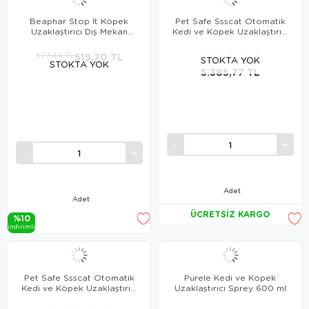
Beaphar Stop İt Köpek
Pet Safe Ssscat Otomatik
Uzaklaştırıcı Dış Mekan
Kedi ve Köpek Uzaklaştırıcı
Püskürtücü
Sprey
★
★
★
★
★
577,44 TL
519,70 TL
STOKTA YOK
STOKTA YOK
5.385,77 TL
Adet
Adet
ÜCRETSIZ KARGO
%10
i̇ndi̇ri̇mli̇
Pet Safe Ssscat Otomatik
Purele Kedi ve Köpek
Kedi ve Köpek Uzaklaştırıcı
Uzaklaştırıcı Sprey 600 ml
Yedek Spreyi