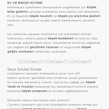
EV VE BAHÇE HIJYENI
köpek
İstenmeyen işaretleme davranışlarını engellemek için
koku giderici
spreyler kullanarak koku izlerini yok etmelisiniz.
köpek tuvaleti
köpek çiş alıştırma pedleri
Ev içi hijyende
ve
kullanımı, dostunuzun tuvalet alanını belirlemesine yardımcı
olur.
Dış mekanda yaşayan dostlarımız için bahçedeki sınırları
köpek kulübeleri
belirlerken, onlara yalıtımlı
ile özel bir alan
yaratmak aidiyet hissini artırır. Gezintilerde kontrolü sağlamak
gezdirme tasması
köpek
için sağlam bir
ve ergonomik
göğüs tasmaları
kullanmayı unutmayın.
Sıkça Sorulan Sorular
Uzaklaştırıcı spreyler mobilyalara zarar verir mi?
Kaliteli spreyler genellikle leke bırakmaz ancak görünmeyen
köpek
bir köşede denemeniz önerilir. Ayrıca tüy sağlığı için
tarak ve fırçaları
kullanarak tüy dökülmesini kontrol edebilir,
köpek şampuanı
banyoda
ile ferahlık sağlayabilirsiniz.
Bahçede kazma davranışını nasıl önlerim?
Caydırıcı cihazların yanı sıra, köpeğinizin enerjisini atmak için
köpek maması
köpek
kaliteli bir
ile beslenmesine ve