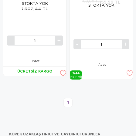
★
★
★
★
★
180,00 TL
155,59 TL
STOKTA YOK
STOKTA YOK
1.602,44 TL
Adet
Adet
ÜCRETSIZ KARGO
%14
i̇ndi̇ri̇mli̇
1
KÖPEK UZAKLAŞTIRICI VE CAYDIRICI ÜRÜNLER