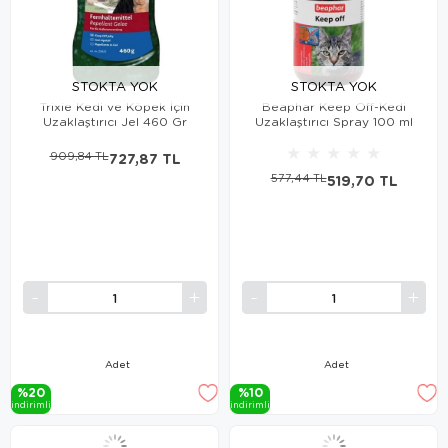
STOKTA YOK
STOKTA YOK
Trixie Kedi ve Köpek İçin
Beaphar Keep Off-Kedi
Uzaklaştırıcı Jel 460 Gr
Uzaklaştırıcı Spray 100 ml
★
★
★
★
★
909,84 TL
727,87 TL
577,44 TL
519,70 TL
Adet
Adet
%20
%10
i̇ndi̇ri̇mli̇
i̇ndi̇ri̇mli̇