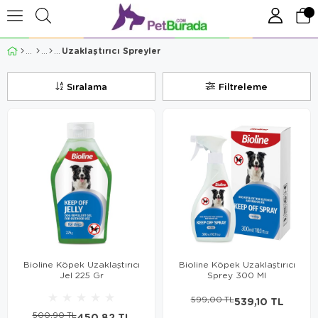
Uzaklaştırıcı Spreyler
Sıralama
Filtreleme
Bioline Köpek Uzaklaştırıcı
Bioline Köpek Uzaklaştırıcı
Jel 225 Gr
Sprey 300 Ml
★
★
★
★
★
599,00 TL
539,10 TL
500,90 TL
450,82 TL