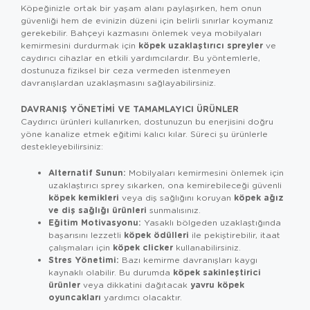
Köpeğinizle ortak bir yaşam alanı paylaşırken, hem onun
güvenliği hem de evinizin düzeni için belirli sınırlar koymanız
gerekebilir. Bahçeyi kazmasını önlemek veya mobilyaları
köpek uzaklaştırıcı spreyler
kemirmesini durdurmak için
ve
caydırıcı cihazlar en etkili yardımcılardır. Bu yöntemlerle,
dostunuza fiziksel bir ceza vermeden istenmeyen
davranışlardan uzaklaşmasını sağlayabilirsiniz.
DAVRANIŞ YÖNETIMI VE TAMAMLAYICI ÜRÜNLER
Caydırıcı ürünleri kullanırken, dostunuzun bu enerjisini doğru
yöne kanalize etmek eğitimi kalıcı kılar. Süreci şu ürünlerle
destekleyebilirsiniz:
Alternatif Sunun:
Mobilyaları kemirmesini önlemek için
uzaklaştırıcı sprey sıkarken, ona kemirebileceği güvenli
köpek kemikleri
köpek ağız
veya diş sağlığını koruyan
ve diş sağlığı ürünleri
sunmalısınız.
Eğitim Motivasyonu:
Yasaklı bölgeden uzaklaştığında
köpek ödülleri
başarısını lezzetli
ile pekiştirebilir, itaat
köpek clicker
çalışmaları için
kullanabilirsiniz.
Stres Yönetimi:
Bazı kemirme davranışları kaygı
köpek sakinleştirici
kaynaklı olabilir. Bu durumda
ürünler
yavru köpek
veya dikkatini dağıtacak
oyuncakları
yardımcı olacaktır.