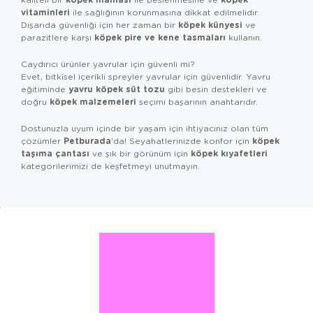
vitaminleri
ile sağlığının korunmasına dikkat edilmelidir.
köpek künyesi
Dışarıda güvenliği için her zaman bir
ve
köpek pire ve kene tasmaları
parazitlere karşı
kullanın.
Caydırıcı ürünler yavrular için güvenli mi?
Evet, bitkisel içerikli spreyler yavrular için güvenlidir. Yavru
yavru köpek süt tozu
eğitiminde
gibi besin destekleri ve
köpek malzemeleri
doğru
seçimi başarının anahtarıdır.
Dostunuzla uyum içinde bir yaşam için ihtiyacınız olan tüm
Petburada
köpek
çözümler
'da! Seyahatlerinizde konfor için
taşıma çantası
köpek kıyafetleri
ve şık bir görünüm için
kategorilerimizi de keşfetmeyi unutmayın.