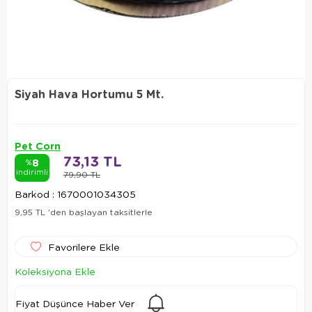
Siyah Hava Hortumu 5 Mt.
Pet Corn
73,13 TL
8
%
indirimli
79,90 TL
Barkod
:
1670001034305
9,95 TL
'den başlayan taksitlerle
Favorilere Ekle
Koleksiyona Ekle
Fiyat Düşünce Haber Ver