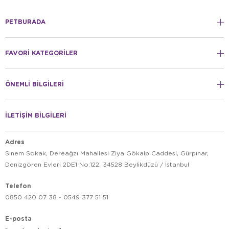
PETBURADA
FAVORİ KATEGORİLER
ÖNEMLİ BİLGİLERİ
İLETİŞİM BİLGİLERİ
Adres
Sinem Sokak, Dereağzı Mahallesi Ziya Gökalp Caddesi, Gürpınar,
Denizgören Evleri 2DE1 No:122, 34528 Beylikdüzü / İstanbul
Telefon
0850 420 07 38 - 0549 377 51 51
E-posta