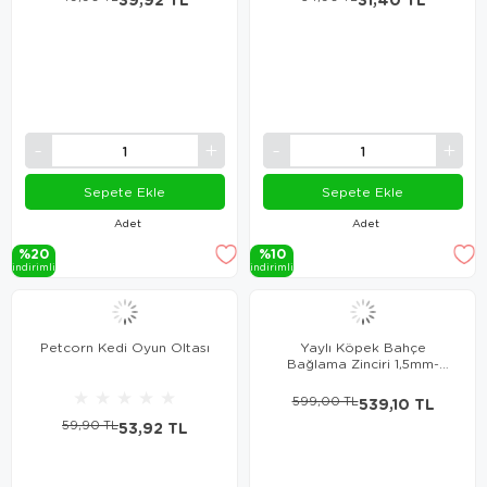
Sepete Ekle
Sepete Ekle
Adet
Adet
%20
%10
i̇ndi̇ri̇mli̇
i̇ndi̇ri̇mli̇
Petcorn Kedi Oyun Oltası
Yaylı Köpek Bahçe
Bağlama Zinciri 1,5mm-
240cm
★
★
★
★
★
599,00 TL
539,10 TL
59,90 TL
53,92 TL