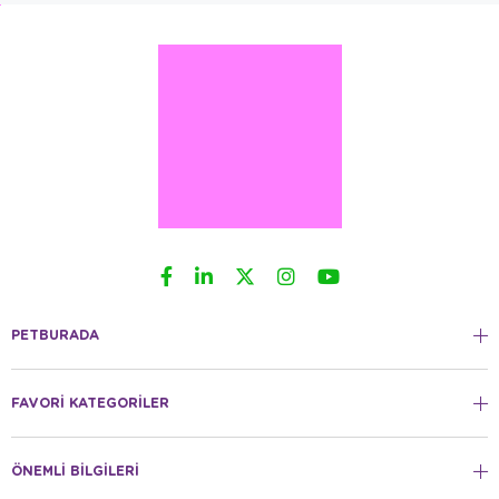
tasarımlı taşıma çözümleri.
Tasma ve Gezdirme Setleri:
Farklı renk ve
desen seçenekleriyle hem güvenli hem de şık
gezdirme ekipmanları.
NEDEN PET CORN TERCIH EDILMELI?
Pet Corn markasını evcil hayvan dünyasında ayrıcalıklı
kılan temel değerler şunlardır:
Dayanıklı Materyaller:
Uzun süreli kullanım için
aşınmaya ve yırtılmaya karşı dirençli kumaşlar ve
malzemeler tercih edilir.
Kullanıcı Dostu Tasarım:
Temizliği kolay ürünler
sayesinde evcil hayvan sahiplerine zaman
kazandırır.
PETBURADA
Fiyat-Performans Dengesi:
Yüksek kalite
standartlarını ulaşılabilir fiyatlarla sunarak her
bütçeye hitap eder.
FAVORİ KATEGORİLER
Dost Canlısı Üretim:
Kullanılan tüm malzemeler,
hayvan sağlığına zarar vermeyen (toksik
içermeyen) içeriklerden seçilir.
ÖNEMLİ BİLGİLERİ