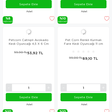
Sepete Ekle
Sepete Ekle
Adet
Adet
%8
%10
i̇ndi̇ri̇mli̇
i̇ndi̇ri̇mli̇
Petcorn Catnipli Avokado
Pet Corn Renkli Kurmalı
Kedi Oyuncağı 4,5 X 6 Cm
Fare Kedi Oyuncağı 11 cm
★
★
★
★
★
59,90 TL
53,92 TL
99,00 TL
89,10 TL
Sepete Ekle
Sepete Ekle
Adet
Adet
%10
%10