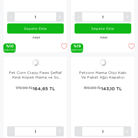
Sepete Ekle
Sepete Ekle
Adet
Adet
%10
%19
i̇ndi̇ri̇mli̇
i̇ndi̇ri̇mli̇
Pet Corn Crazy Paws Şeffaf
Petcorn Mama Ölçü Kabı
Kedi Köpek Mama ve Su
Ve Paket Ağzı Kapatıcı
Kabı 600 Ml
179,90 TL
164,65 TL
159,00 TL
143,10 TL