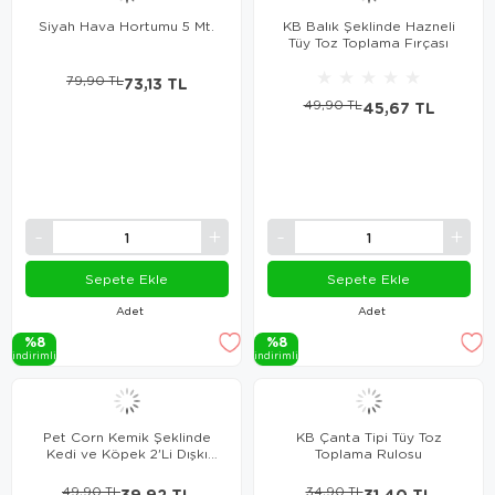
Siyah Hava Hortumu 5 Mt.
KB Balık Şeklinde Hazneli
Tüy Toz Toplama Fırçası
★
★
★
★
★
79,90 TL
73,13 TL
49,90 TL
45,67 TL
Sepete Ekle
Sepete Ekle
Adet
Adet
%8
%8
i̇ndi̇ri̇mli̇
i̇ndi̇ri̇mli̇
Pet Corn Kemik Şeklinde
KB Çanta Tipi Tüy Toz
Kedi ve Köpek 2'Li Dışkı
Toplama Rulosu
Atık Toplama Seti
49,90 TL
39,92 TL
34,90 TL
31,40 TL