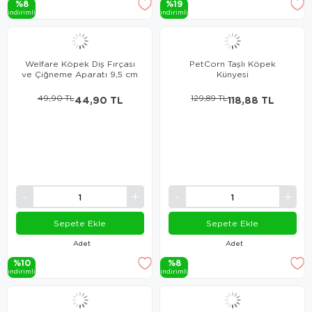
%8
%19
i̇ndi̇ri̇mli̇
i̇ndi̇ri̇mli̇
Welfare Köpek Diş Fırçası
PetCorn Taşlı Köpek
ve Çiğneme Aparatı 9,5 cm
Künyesi
49,90 TL
44,90 TL
129,89 TL
118,88 TL
Sepete Ekle
Sepete Ekle
Adet
Adet
%10
%8
i̇ndi̇ri̇mli̇
i̇ndi̇ri̇mli̇