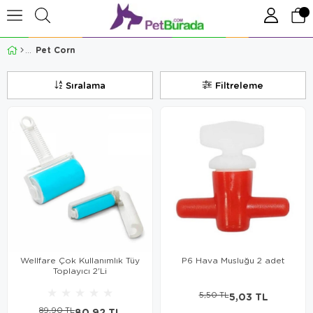
Pet Corn
Sıralama
Filtreleme
Wellfare Çok Kullanımlık Tüy
P6 Hava Musluğu 2 adet
Toplayıcı 2'Li
★
★
★
★
★
5,50 TL
5,03 TL
89,90 TL
80,92 TL