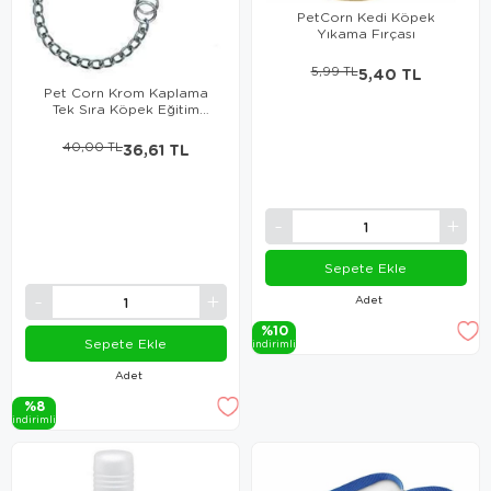
PetCorn Kedi Köpek
Yıkama Fırçası
5,99 TL
5,40 TL
Pet Corn Krom Kaplama
Tek Sıra Köpek Eğitim
Tasması 3 Mm X 50 Cm
40,00 TL
36,61 TL
Sepete Ekle
Adet
%10
Sepete Ekle
i̇ndi̇ri̇mli̇
Adet
%8
i̇ndi̇ri̇mli̇