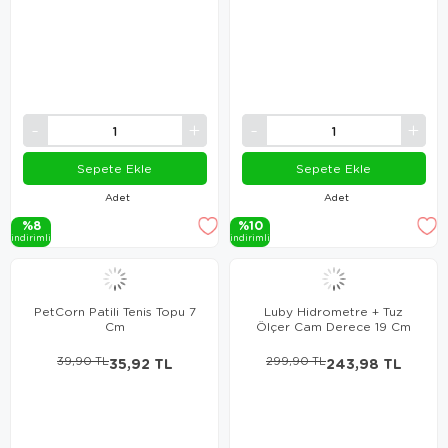
Sepete Ekle
Sepete Ekle
Adet
Adet
%8
%10
i̇ndi̇ri̇mli̇
i̇ndi̇ri̇mli̇
PetCorn Patili Tenis Topu 7
Luby Hidrometre + Tuz
Cm
Ölçer Cam Derece 19 Cm
39,90 TL
35,92 TL
299,90 TL
243,98 TL