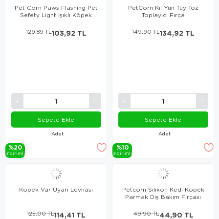
Pet Corn Paws Flashing Pet
PetCorn Kıl Yün Tüy Toz
Sefety Light Işıklı Köpek
Toplayıcı Fırça
Künyesi
129,89 TL
103,92 TL
149,90 TL
134,92 TL
Sepete Ekle
Sepete Ekle
Adet
Adet
%20
%10
i̇ndi̇ri̇mli̇
i̇ndi̇ri̇mli̇
Köpek Var Uyarı Levhası
Petcorn Silikon Kedi Köpek
Parmak Diş Bakım Fırçası
125,00 TL
114,41 TL
49,90 TL
44,90 TL