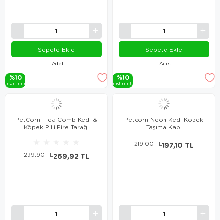
Sepete Ekle
Sepete Ekle
Adet
Adet
%10
%10
i̇ndi̇ri̇mli̇
i̇ndi̇ri̇mli̇
PetCorn Flea Comb Kedi &
Petcorn Neon Kedi Köpek
Köpek Pilli Pire Tarağı
Taşıma Kabı
★
★
★
★
★
219,00 TL
197,10 TL
299,90 TL
269,92 TL