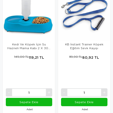
Kedi Ve Köpek İçin Su
KB İnstant Trainer Köpek
Hazneli Mama Kabı 2 X 300
Eğitim Sevk Kayışı
Ml
149,00 TL
119,21 TL
89,90 TL
80,92 TL
Sepete Ekle
Sepete Ekle
Adet
Adet