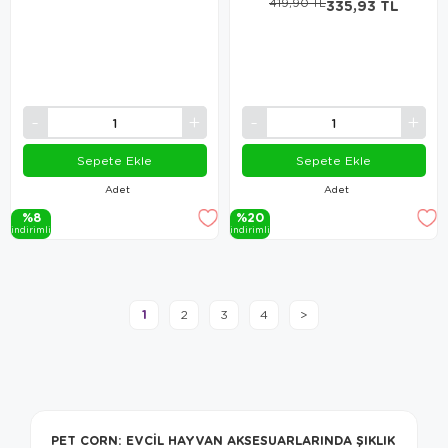
419,90 TL
335,93 TL
Sepete Ekle
Sepete Ekle
Adet
Adet
%8
%20
i̇ndi̇ri̇mli̇
i̇ndi̇ri̇mli̇
1
2
3
4
>
PET CORN: EVCIL HAYVAN AKSESUARLARINDA ŞIKLIK