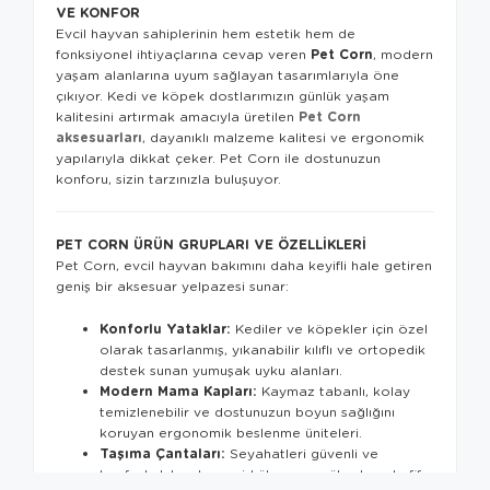
VE KONFOR
Evcil hayvan sahiplerinin hem estetik hem de
Pet Corn
fonksiyonel ihtiyaçlarına cevap veren
, modern
yaşam alanlarına uyum sağlayan tasarımlarıyla öne
çıkıyor. Kedi ve köpek dostlarımızın günlük yaşam
Pet Corn
kalitesini artırmak amacıyla üretilen
aksesuarları
, dayanıklı malzeme kalitesi ve ergonomik
yapılarıyla dikkat çeker. Pet Corn ile dostunuzun
konforu, sizin tarzınızla buluşuyor.
PET CORN ÜRÜN GRUPLARI VE ÖZELLIKLERI
Pet Corn, evcil hayvan bakımını daha keyifli hale getiren
geniş bir aksesuar yelpazesi sunar:
Konforlu Yataklar:
Kediler ve köpekler için özel
olarak tasarlanmış, yıkanabilir kılıflı ve ortopedik
destek sunan yumuşak uyku alanları.
Modern Mama Kapları:
Kaymaz tabanlı, kolay
temizlenebilir ve dostunuzun boyun sağlığını
koruyan ergonomik beslenme üniteleri.
Taşıma Çantaları:
Seyahatleri güvenli ve
konforlu kılan, hava sirkülasyonu yüksek ve hafif