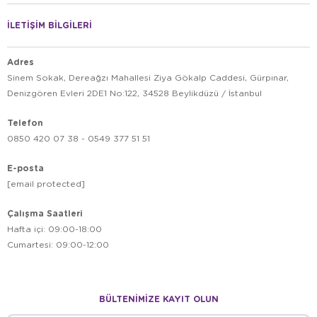
İLETİŞİM BİLGİLERİ
Pet Corn Hakkında Sıkça Sorulan Sorular
Adres
Sinem Sokak, Dereağzı Mahallesi Ziya Gökalp Caddesi, Gürpınar,
Pet Corn yatakları makinede yıkanabilir mi?
Denizgören Evleri 2DE1 No:122, 34528 Beylikdüzü / İstanbul
Taşıma çantaları uçak kabinine uygun mu?
Telefon
0850 420 07 38 - 0549 377 51 51
Mama kapları bulaşık makinesinde yıkanır mı?
E-posta
[email protected]
Pet
Evinize şıklık, dostunuza konfor katacak en yeni
Corn
Petburada
aksesuarlarını,
hızı ve avantajlı
Çalışma Saatleri
fiyatlarıyla hemen sipariş verebilirsiniz!
Hafta içi: 09:00-18:00
Cumartesi: 09:00-12:00
BÜLTENİMİZE KAYIT OLUN