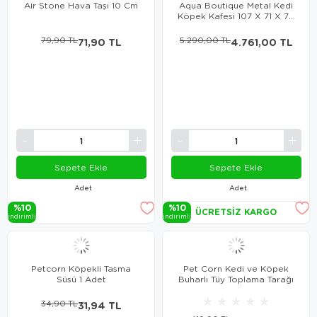
Air Stone Hava Taşı 10 Cm
Aqua Boutique Metal Kedi
Köpek Kafesi 107 X 71 X 78
Cm
79,90 TL
71,90 TL
5.290,00 TL
4.761,00 TL
Sepete Ekle
Sepete Ekle
Adet
Adet
%10
%10
ÜCRETSIZ KARGO
i̇ndi̇ri̇mli̇
i̇ndi̇ri̇mli̇
Petcorn Köpekli Tasma
Pet Corn Kedi ve Köpek
Süsü 1 Adet
Buharlı Tüy Toplama Tarağı
★
★
★
★
★
34,90 TL
31,94 TL