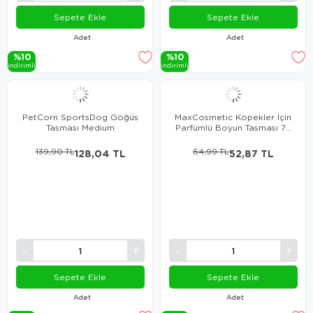
Sepete Ekle
Sepete Ekle
Adet
Adet
%10
%10
i̇ndi̇ri̇mli̇
i̇ndi̇ri̇mli̇
PetCorn SportsDog Göğüs
MaxCosmetic Köpekler İçin
Tasması Medium
Parfümlü Boyun Tasması 75
cm
139,90 TL
128,04 TL
64,99 TL
52,87 TL
Sepete Ekle
Sepete Ekle
Adet
Adet