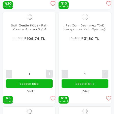
%20
%10
i̇ndi̇ri̇mli̇
i̇ndi̇ri̇mli̇
Soft Gentle Köpek Pati
Pet Corn Devrilmez Tüylü
Yıkama Aparatı S / M
Hacıyatmaz Kedi Oyuncağı
119,90 TL
109,74 TL
35,00 TL
31,50 TL
Sepete Ekle
Sepete Ekle
Adet
Adet
%8
%10
i̇ndi̇ri̇mli̇
i̇ndi̇ri̇mli̇