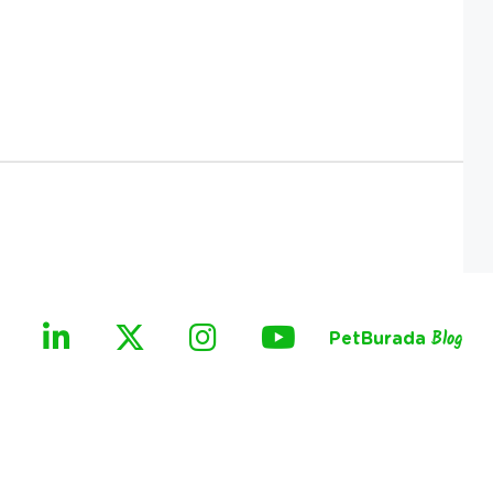
PetBurada
Blog