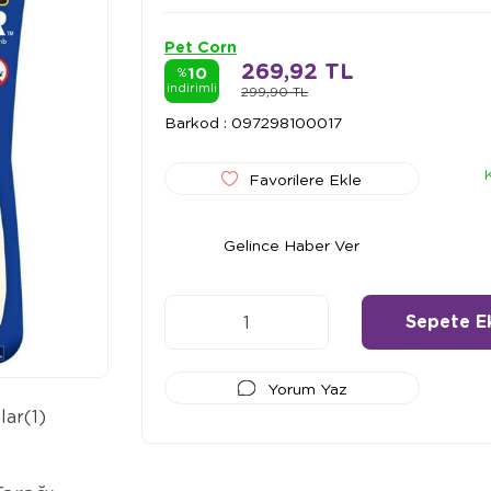
Pet Corn
269,92 TL
10
%
indirimli
299,90 TL
Barkod
:
097298100017
Favorilere Ekle
Gelince Haber Ver
Yorum Yaz
lar
(1)
Ödeme Seçenekleri