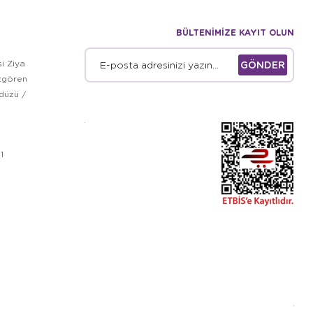
BÜLTENİMİZE KAYIT OLUN
i Ziya
GÖNDER
zgören
kdüzü /
1