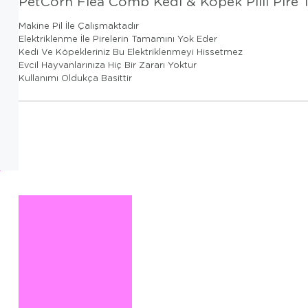
PetCorn Flea Comb Kedi & Köpek Pilli Pire 
Makine Pil İle Çalışmaktadır
Elektriklenme İle Pirelerin Tamamını Yok Eder
Kedi Ve Köpekleriniz Bu Elektriklenmeyi Hissetmez
Evcil Hayvanlarınıza Hiç Bir Zararı Yoktur
Kullanımı Oldukça Basittir