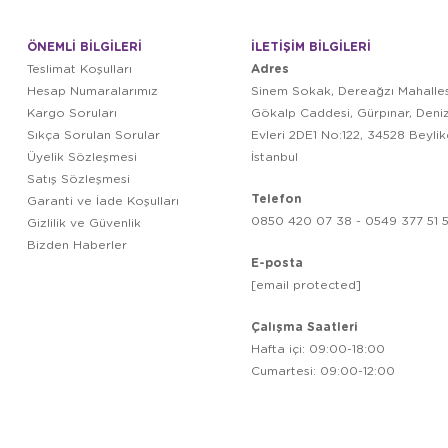
ÖNEMLİ BİLGİLERİ
İLETİŞİM BİLGİLERİ
Adres
Teslimat Koşulları
Hesap Numaralarımız
Sinem Sokak, Dereağzı Mahalles
Kargo Soruları
Gökalp Caddesi, Gürpınar, Deni
Sıkça Sorulan Sorular
Evleri 2DE1 No:122, 34528 Beyli
Üyelik Sözleşmesi
İstanbul
Satış Sözleşmesi
Telefon
Garanti ve İade Koşulları
0850 420 07 38 - 0549 377 51 5
Gizlilik ve Güvenlik
Bizden Haberler
E-posta
[email protected]
Çalışma Saatleri
Hafta içi: 09:00-18:00
Cumartesi: 09:00-12:00