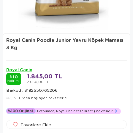
Royal Canin Poodle Junior Yavru Köpek Maması
3 Kg
Royal Canin
1.845,00 TL
10
%
indirimli
2.050,00 TL
Barkod
:
3182550765206
251,13 TL
'den başlayan taksitlerle
%100 Orijinal
Petburada, Royal Canin tescilli satış noktasıdır.
Favorilere Ekle