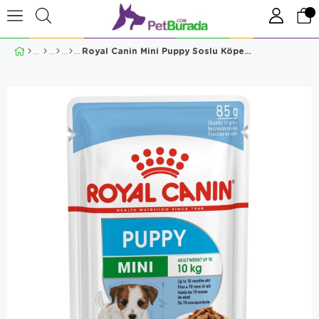
Royal Canin Mini Puppy Soslu Köpek Konservesi 85 gr