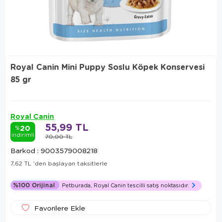
Royal Canin Mini Puppy Soslu Köpek Konservesi
85 gr
Royal Canin
55,99 TL
20
%
indirimli
70,00 TL
Barkod
:
9003579008218
7,62 TL
'den başlayan taksitlerle
%100 Orijinal
Petburada, Royal Canin tescilli satış noktasıdır.
Favorilere Ekle