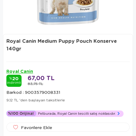
Royal Canin Medium Puppy Pouch Konserve
140gr
Royal Canin
67,00 TL
20
%
indirimli
83,75 TL
Barkod
:
9003579008331
9,12 TL
'den başlayan taksitlerle
%100 Orijinal
Petburada, Royal Canin tescilli satış noktasıdır.
Favorilere Ekle