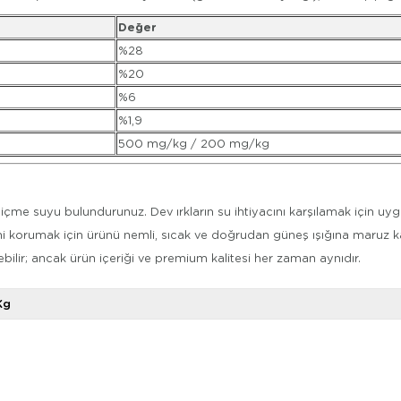
Değer
%28
%20
%6
%1,9
500 mg/kg / 200 mg/kg
e suyu bulundurunuz. Dev ırkların su ihtiyacını karşılamak için uyg
ni korumak için ürünü nemli, sıcak ve doğrudan güneş ışığına maruz ka
bilir; ancak ürün içeriği ve premium kalitesi her zaman aynıdır.
Kg