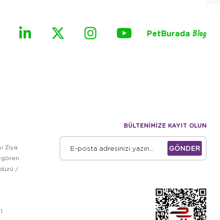
PetBurada
Blog
BÜLTENİMİZE KAYIT OLUN
i Ziya
GÖNDER
zgören
kdüzü /
1