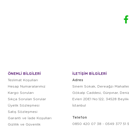
ÖNEMLİ BİLGİLERİ
İLETİŞİM BİLGİLERİ
Adres
Teslimat Koşulları
Hesap Numaralarımız
Sinem Sokak, Dereağzı Mahalles
Kargo Soruları
Gökalp Caddesi, Gürpınar, Deni
Sıkça Sorulan Sorular
Evleri 2DE1 No:122, 34528 Beyli
Üyelik Sözleşmesi
İstanbul
Satış Sözleşmesi
Telefon
Garanti ve İade Koşulları
0850 420 07 38 - 0549 377 51 5
Gizlilik ve Güvenlik