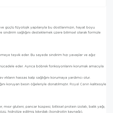
Ürün Önerileri
ı ve güçlü fizyolojik yapılarıyla bu dostlarımızın, hayat boyu
ve sindirim sağlığını desteklemek üzere bilimsel olarak formüle
emeye teşvik eder. Bu sayede sindirim hızı yavaşlar ve ağız
şı mücadele eder. Ayrıca böbrek fonksiyonlarını korumak amacıyla
 ırkların hassas kalp sağlığını korumaya yardımcı olur.
ını koruyan besin öğeleriyle donatılmıştır.
Royal Canin
kalitesiyle
mısır gluteni, pancar küspesi, bitkisel protein izolatı, balık yağı,
 özü, hidrolize edilmiş kıkırdak (kondroitin kaynağı).