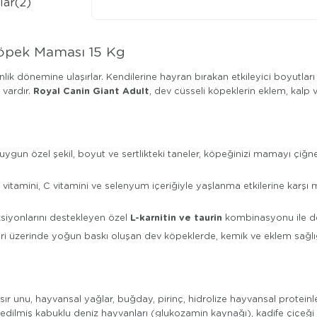
lar
(2)
Ödeme Seçenekleri
 Köpek Maması 15 Kg
kinlik dönemine ulaşırlar. Kendilerine hayran bırakan etkileyici boyutlar
Royal Canin Giant Adult
 vardır.
, dev cüsseli köpeklerin eklem, kalp 
uygun özel şekil, boyut ve sertlikteki taneler, köpeğinizi mamayı çiğn
E vitamini, C vitamini ve selenyum içeriğiyle yaşlanma etkilerine kar
L-karnitin ve taurin
ksiyonlarını destekleyen özel
kombinasyonu ile dev
ri üzerinde yoğun baskı oluşan dev köpeklerde, kemik ve eklem sağlığ
r unu, hayvansal yağlar, buğday, pirinç, hidrolize hayvansal proteinler, 
ize edilmiş kabuklu deniz hayvanları (glukozamin kaynağı), kadife çiçeği