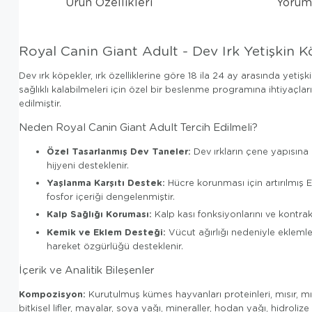
Ürün Özellikleri
Yorum
Royal Canin Giant Adult - Dev Irk Yetişkin
Dev ırk köpekler, ırk özelliklerine göre 18 ila 24 ay arasında yetiş
sağlıklı kalabilmeleri için özel bir beslenme programına ihtiyaçları
edilmiştir.
Neden Royal Canin Giant Adult Tercih Edilmeli?
Özel Tasarlanmış Dev Taneler:
Dev ırkların çene yapısına 
hijyeni desteklenir.
Yaşlanma Karşıtı Destek:
Hücre korunması için artırılmış 
fosfor içeriği dengelenmiştir.
Kalp Sağlığı Koruması:
Kalp kası fonksiyonlarını ve kontra
Kemik ve Eklem Desteği:
Vücut ağırlığı nedeniyle eklemle
hareket özgürlüğü desteklenir.
İçerik ve Analitik Bileşenler
Kompozisyon:
Kurutulmuş kümes hayvanları proteinleri, mısır, mısı
bitkisel lifler, mayalar, soya yağı, mineraller, hodan yağı, hidrol