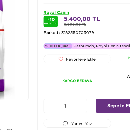
Royal Canin
5.400,00 TL
10
%
indirimli
6.000,00 TL
Barkod
:
3182550703079
Petburada, Royal Canin tescilli
%100 Orijinal
Favorilere Ekle
G
KARGO BEDAVA
Yorum Yaz