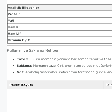
Analitik Bileşenler
Protein
Yağ
Ham Kül
Ham Lif
Vitamin E / C
Kullanım ve Saklama Rehberi
Taze Su:
Kuru mamanın yanında her zaman temiz ve taze içm
Saklama:
Mamanın tazeliğini, aromasını ve besin değerleri
Not:
Ambalaj tasarımları üretici firma tarafından güncellene
Paket Boyutu
15 