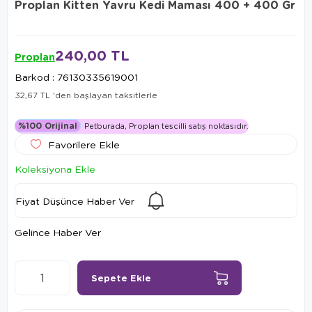
Proplan Kitten Yavru Kedi Maması 400 + 400 Gr
240,00 TL
Proplan
Barkod
:
76130335619001
32,67 TL
'den başlayan taksitlerle
%100 Orijinal
Petburada, Proplan tescilli satış noktasıdır.
Favorilere Ekle
Koleksiyona Ekle
Fiyat Düşünce Haber Ver
Gelince Haber Ver