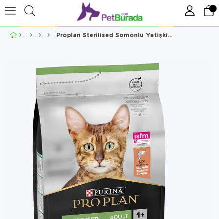
Proplan Sterilised Somonlu Yetişkin Kuru Kedi Maması 3 Kg