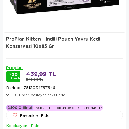
ProPlan Kitten Hindili Pouch Yavru Kedi
Konservesi 10x85 Gr
Proplan
439,99 TL
20
%
indirimli
549,98 TL
Barkod
:
7613034767646
59,89 TL
'den başlayan taksitlerle
%100 Orijinal
Petburada, Proplan tescilli satış noktasıdır.
Favorilere Ekle
Koleksiyona Ekle