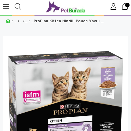
ProPlan Kitten Hindili Pouch Yavru Kedi Konservesi 10x85 Gr