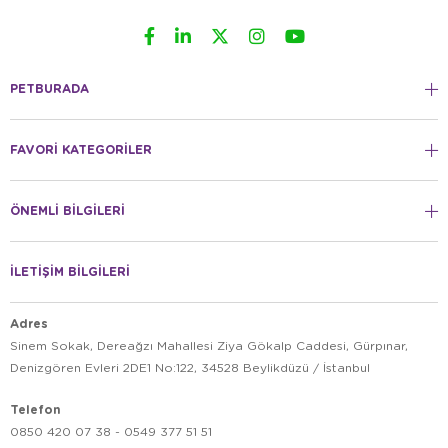
PETBURADA
FAVORİ KATEGORİLER
ÖNEMLİ BİLGİLERİ
İLETİŞİM BİLGİLERİ
Adres
Sinem Sokak, Dereağzı Mahallesi Ziya Gökalp Caddesi, Gürpınar,
Denizgören Evleri 2DE1 No:122, 34528 Beylikdüzü / İstanbul
Telefon
0850 420 07 38 - 0549 377 51 51